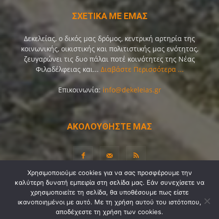
ΣΧΕΤΙΚΑ ΜΕ ΕΜΑΣ
Δεκελείας, ο δικός μας δρόμος, κεντρική αρτηρία της
κοινωνικής, οικιστικής και πολιτιστικής μας ενότητας,
ζευγαρώνει τις δυο πάλαι ποτέ κοινότητες της Νέας
Φιλαδέλφειας και...
Διαβάστε Περισσότερα ...
Επικοινωνία:
info@dekeleias.gr
ΑΚΟΛΟΥΘΗΣΤΕ ΜΑΣ
Χρησιμοποιούμε cookies για να σας προσφέρουμε την
καλύτερη δυνατή εμπειρία στη σελίδα μας. Εάν συνεχίσετε να
Διαύγεια
Λίγα Λόγια για Εμάς
Επικοινωνία
χρησιμοποιείτε τη σελίδα, θα υποθέσουμε πως είστε
Όροι Χρήσης
Προσωπικά Δεδομένα
Sitemap
ικανοποιημένοι με αυτό. Με τη χρήση αυτού του ιστότοπου,
αποδέχεστε τη χρήση των cookies.
Ψηφοφορίες