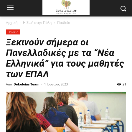
Αρχική
Η Ζωή στην Πόλη
Παιδεία
Παιδεία
Ξεκινούν σήμερα οι
Πανελλαδικές με τα “Νέα
Ελληνικά” για τους μαθητές
των ΕΠΑΛ
Από
Dekeleias Team
-
1 Ιουνίου, 2023
21