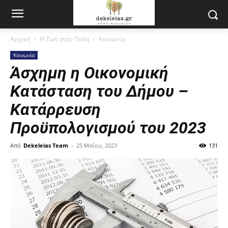
Αρχική
Η Ζωή στην Πόλη
Κοινωνία
Κοινωνία
Άσχημη η Οικονομική
Κατάσταση του Δήμου –
Κατάρρευση
Προϋπολογισμού του 2023
Από
Dekeleias Team
-
25 Μαΐου, 2023
131