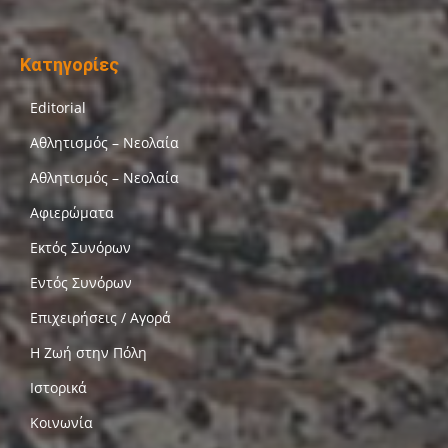
Κατηγορίες
Editorial
Αθλητισμός – Νεολαία
Αθλητισμός – Νεολαία
Αφιερώματα
Εκτός Συνόρων
Εντός Συνόρων
Επιχειρήσεις / Αγορά
Η Ζωή στην Πόλη
Ιστορικά
Κοινωνία