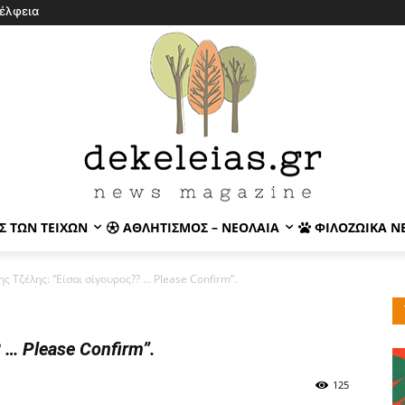
έλφεια
Σ ΤΩΝ ΤΕΙΧΏΝ
ΑΘΛΗΤΙΣΜΌΣ – ΝΕΟΛΑΊΑ
ΦΙΛΟΖΩΙΚΆ Ν
ης Τζέλης: “Είσαι σίγουρος?? … Please Confirm”.
 … Please Confirm”.
125