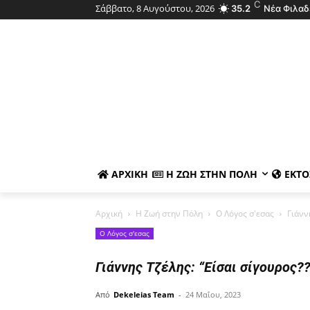
C
Σάββατο, 8 Αυγούστου, 2026
35.2
Νέα Φιλαδ
ΑΡΧΙΚΉ
Η ΖΩΉ ΣΤΗΝ ΠΌΛΗ
ΕΚΤΌ
Αρχική
Η Ζωή στην Πόλη
Ο Λόγος σ'εσας
Γιάνν
Ο Λόγος σ'εσας
Γιάννης Τζέλης: “Είσαι σίγουρος??
Από
Dekeleias Team
-
24 Μαΐου, 2023