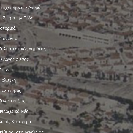
Επιχειρήσεις / Αγορά
Η Ζωή στην Πόλη
Ιστορικά
Κοινωνία
Ο Απαιτητικός Δημότης
Ο Λόγος σ'εσας
Παιδεία
Πολιτική
Πολιτισμός
Συνεντεύξεις
Φιλοζωικά Νέα
Χωρίς Κατηγορία
Ψίθυροι στη Δεκελείας…