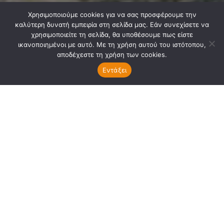
ΣΧΕΤΙΚΑ ΜΕ ΕΜΑΣ
Χρησιμοποιούμε cookies για να σας προσφέρουμε την
καλύτερη δυνατή εμπειρία στη σελίδα μας. Εάν συνεχίσετε να
χρησιμοποιείτε τη σελίδα, θα υποθέσουμε πως είστε
Δεκελείας, ο δικός μας δρόμος, κεντρική αρτηρία της
ικανοποιημένοι με αυτό. Με τη χρήση αυτού του ιστότοπου,
κοινωνικής, οικιστικής και πολιτιστικής μας ενότητας,
αποδέχεστε τη χρήση των cookies.
ζευγαρώνει τις δυο πάλαι ποτέ κοινότητες της Νέας
Φιλαδέλφειας και...
Διαβάστε Περισσότερα ...
Εντάξει
Επικοινωνία:
info@dekeleias.gr
ΑΚΟΛΟΥΘΗΣΤΕ ΜΑΣ
Διαύγεια
Λίγα Λόγια για Εμάς
Επικοινωνία
Όροι Χρήσης
Προσωπικά Δεδομένα
Sitemap
Ψηφοφορίες