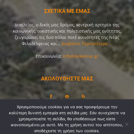
ΣΧΕΤΙΚΑ ΜΕ ΕΜΑΣ
Δεκελείας, ο δικός μας δρόμος, κεντρική αρτηρία της
κοινωνικής, οικιστικής και πολιτιστικής μας ενότητας,
ζευγαρώνει τις δυο πάλαι ποτέ κοινότητες της Νέας
Φιλαδέλφειας και...
Διαβάστε Περισσότερα ...
Επικοινωνία:
info@dekeleias.gr
ΑΚΟΛΟΥΘΗΣΤΕ ΜΑΣ
Χρησιμοποιούμε cookies για να σας προσφέρουμε την
καλύτερη δυνατή εμπειρία στη σελίδα μας. Εάν συνεχίσετε να
Διαύγεια
Λίγα Λόγια για Εμάς
Επικοινωνία
χρησιμοποιείτε τη σελίδα, θα υποθέσουμε πως είστε
Όροι Χρήσης
Προσωπικά Δεδομένα
Sitemap
ικανοποιημένοι με αυτό. Με τη χρήση αυτού του ιστότοπου,
αποδέχεστε τη χρήση των cookies.
Ψηφοφορίες