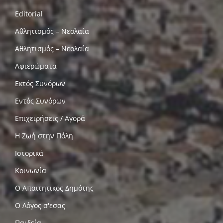
Editorial
Αθλητισμός – Νεολαία
Αθλητισμός – Νεολαία
Αφιερώματα
Εκτός Συνόρων
Εντός Συνόρων
Επιχειρήσεις / Αγορά
Η Ζωή στην Πόλη
Ιστορικά
Κοινωνία
Ο Απαιτητικός Δημότης
Ο Λόγος σ'εσας
Παιδεία