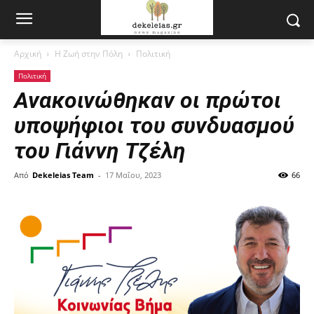
Αρχική
Η Ζωή στην Πόλη
Πολιτική
Πολιτική
Ανακοινώθηκαν οι πρώτοι
υποψήφιοι του συνδυασμού
του Γιάννη Τζέλη
Από
Dekeleias Team
-
17 Μαΐου, 2023
66