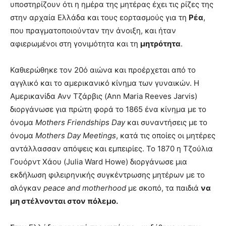
υποστηρίζουν ότι η ημέρα της μητέρας έχει τις ρίζες της
στην αρχαία Ελλάδα και τους εορτασμούς για τη
Ρέα
,
που πραγματοποιούνταν την άνοιξη, και ήταν
αφιερωμένοι στη γονιμότητα και τη
μητρότητα
.
Καθιερώθηκε τον 20ό αιώνα και προέρχεται από το
αγγλικό και το αμερικανικό κίνημα των γυναικών. Η
Αμερικανίδα Ανν Τζάρβις (Ann Maria Reeves Jarvis)
διοργάνωσε για πρώτη φορά το 1865 ένα κίνημα με το
όνομα
Mothers Friendships Day
και συναντήσεις με το
όνομα
Mothers Day Meetings
, κατά τις οποίες οι μητέρες
αντάλλασσαν απόψεις και εμπειρίες.
Το 1870 η Τζούλια
Γουόρντ Χάου (Julia Ward Howe) διοργάνωσε μια
εκδήλωση φιλειρηνικής συγκέντρωσης μητέρων με το
σλόγκαν
peace and motherhood
με σκοπό, τα παιδιά
να
μη στέλνονται στον πόλεμο.