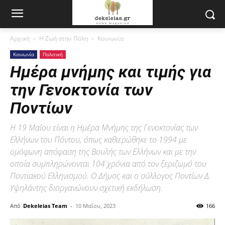
Αρχική
Η Ζωή στην Πόλη
Κοινωνία
Κοινωνία
Πολιτική
Ημέρα μνήμης και τιμής για
την Γενοκτονία των
Ποντίων
Η 19 Μαΐου είναι η Ημέρα Μνήμης της Γενοκτονίας των
Ελλήνων του Πόντου, όπως καθιερώθηκε το 1994 με
ομόφωνη απόφαση της Βουλής των Ελλήνων και με την
οποία συμπληρώνονται 104 χρόνια από τον ξεριζωμό του
Ποντιακού Ελληνισμού. Ο Δήμος και ο σύλλογος Ποντίων Δ.
Υψηλάντης διοργανώνουν σχετική εκδήλωση.
Από
Dekeleias Team
-
10 Μαΐου, 2023
166