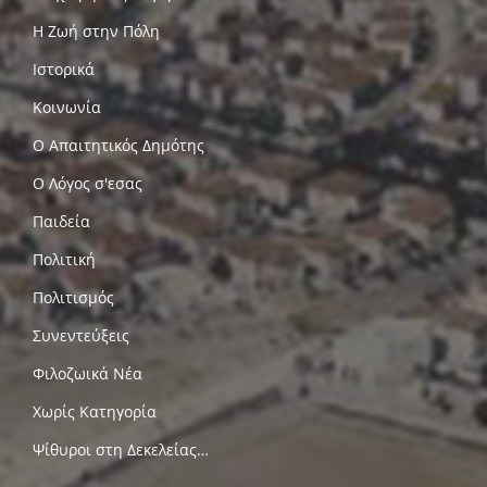
Η Ζωή στην Πόλη
Ιστορικά
Κοινωνία
Ο Απαιτητικός Δημότης
Ο Λόγος σ'εσας
Παιδεία
Πολιτική
Πολιτισμός
Συνεντεύξεις
Φιλοζωικά Νέα
Χωρίς Κατηγορία
Ψίθυροι στη Δεκελείας…