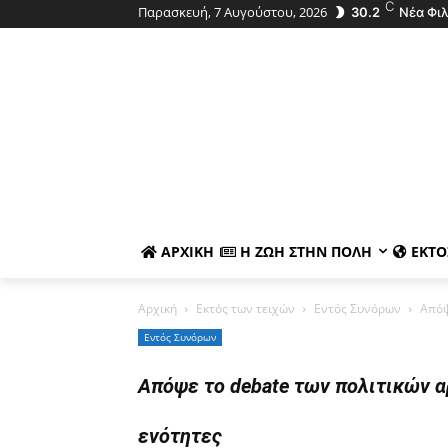
C
Παρασκευή, 7 Αυγούστου, 2026
30.2
Νέα Φι
ΑΡΧΙΚΉ
Η ΖΩΉ ΣΤΗΝ ΠΌΛΗ
ΕΚΤΌ
Αρχική
Εκτός των τειχών
Εντός Συνόρων
Απόψ
Εντός Συνόρων
Απόψε το debate των πολιτικών α
ενότητες