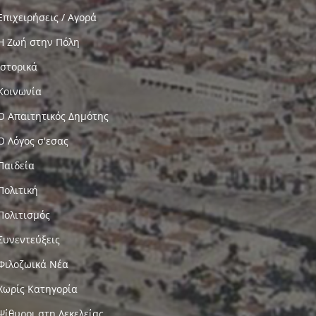
Επιχειρήσεις / Αγορά
Η Ζωή στην Πόλη
Ιστορικά
Κοινωνία
Ο Απαιτητικός Δημότης
Ο Λόγος σ'εσας
Παιδεία
Πολιτική
Πολιτισμός
Συνεντεύξεις
Φιλοζωικά Νέα
Χωρίς Κατηγορία
Ψίθυροι στη Δεκελείας…