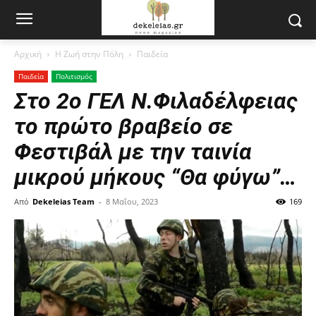
Αρχική
Η Ζωή στην Πόλη
Παιδεία
Παιδεία
Πολιτισμός
Στο 2ο ΓΕΛ Ν.Φιλαδέλφειας
το πρώτο βραβείο σε
Φεστιβάλ με την ταινία
μικρού μήκους “Θα φύγω”…
Από
Dekeleias Team
-
8 Μαΐου, 2023
169