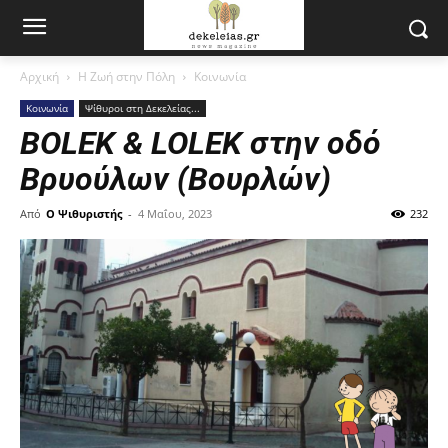
Αρχική
Η Ζωή στην Πόλη
Κοινωνία
Κοινωνία
Ψίθυροι στη Δεκελείας...
BOLEK & LOLEK στην οδό
Βρυούλων (Βουρλών)
Από
Ο Ψιθυριστής
-
4 Μαΐου, 2023
232