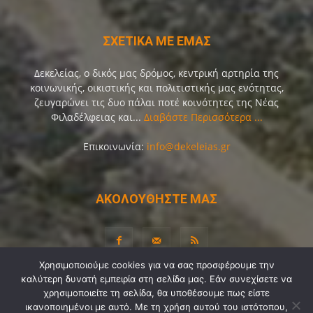
ΣΧΕΤΙΚΑ ΜΕ ΕΜΑΣ
Δεκελείας, ο δικός μας δρόμος, κεντρική αρτηρία της
κοινωνικής, οικιστικής και πολιτιστικής μας ενότητας,
ζευγαρώνει τις δυο πάλαι ποτέ κοινότητες της Νέας
Φιλαδέλφειας και...
Διαβάστε Περισσότερα ...
Επικοινωνία:
info@dekeleias.gr
ΑΚΟΛΟΥΘΗΣΤΕ ΜΑΣ
Χρησιμοποιούμε cookies για να σας προσφέρουμε την
καλύτερη δυνατή εμπειρία στη σελίδα μας. Εάν συνεχίσετε να
Διαύγεια
Λίγα Λόγια για Εμάς
Επικοινωνία
χρησιμοποιείτε τη σελίδα, θα υποθέσουμε πως είστε
Όροι Χρήσης
Προσωπικά Δεδομένα
Sitemap
ικανοποιημένοι με αυτό. Με τη χρήση αυτού του ιστότοπου,