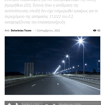
(προμήθεια LED). Έντονη ήταν η αντίδραση της
αντιπολίτευσης επειδή δεν είχε ενημερωθεί εγκαίρως για το
περιεχόμενο της απόφασης 312/22 του Ε.Σ.
καταψηφίζοντας την επαναπροκήρυξη.
Από
Dekeleias Team
-
1 Σεπτεμβρίου, 2022
65
Σελίδα
1
/
115
Μεγέθυνση
100%