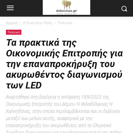
Αρχική
Η Ζωή στην Πόλη
Πολιτική
Πολιτική
Τα πρακτικά της
Οικονομικής Επιτροπής για
την επαναπροκήρυξη του
ακυρωθέντος διαγωνισμού
των LED
Αναρτήθηκε στη διαύγεια η απόφαση 189/2022 της
Οικονομικής Επιτροπής του Δήμου Ν Φιλαδέλφειας Ν
Χαλκηδόνας, στην οποία περιλαμβάνονται και οι διάλογοι
μεταξύ των μελών αυτής, αναφορικά με την
επαναπροκήρυξη του ακυρωθέντος από το Ελεγκτικό
Συνέδριο διαγωνισμού για τον ηλεκτροφωτισμό της πόλης