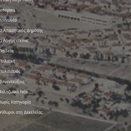
Ιστορικά
Κοινωνία
Ο Απαιτητικός Δημότης
Ο Λόγος σ'εσας
Παιδεία
Πολιτική
Πολιτισμός
Συνεντεύξεις
Φιλοζωικά Νέα
Χωρίς Κατηγορία
Ψίθυροι στη Δεκελείας…