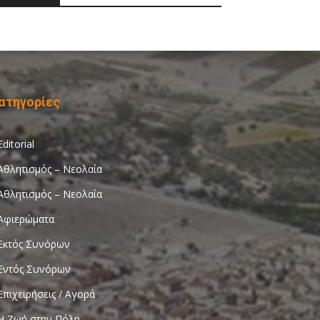
ατηγορίες
Editorial
Αθλητισμός – Νεολαία
Αθλητισμός – Νεολαία
Αφιερώματα
Εκτός Συνόρων
Εντός Συνόρων
Επιχειρήσεις / Αγορά
Η Ζωή στην Πόλη