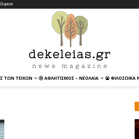
έλφεια
Σ ΤΩΝ ΤΕΙΧΏΝ
ΑΘΛΗΤΙΣΜΌΣ – ΝΕΟΛΑΊΑ
ΦΙΛΟΖΩΙΚΆ 