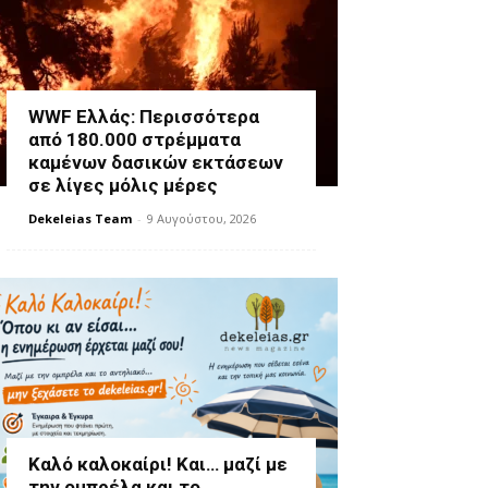
WWF Ελλάς: Περισσότερα
από 180.000 στρέμματα
καμένων δασικών εκτάσεων
σε λίγες μόλις μέρες
Dekeleias Team
-
9 Αυγούστου, 2026
Καλό καλοκαίρι! Και… μαζί με
την ομπρέλα και το