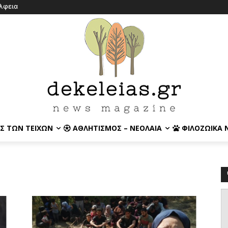
λφεια
Σ ΤΩΝ ΤΕΙΧΏΝ
ΑΘΛΗΤΙΣΜΌΣ – ΝΕΟΛΑΊΑ
ΦΙΛΟΖΩΙΚΆ 