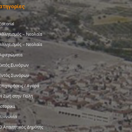
ατηγορίες
Editorial
Αθλητισμός – Νεολαία
Αθλητισμός – Νεολαία
Αφιερώματα
Εκτός Συνόρων
Εντός Συνόρων
Επιχειρήσεις / Αγορά
Η Ζωή στην Πόλη
Ιστορικά
Κοινωνία
Ο Απαιτητικός Δημότης