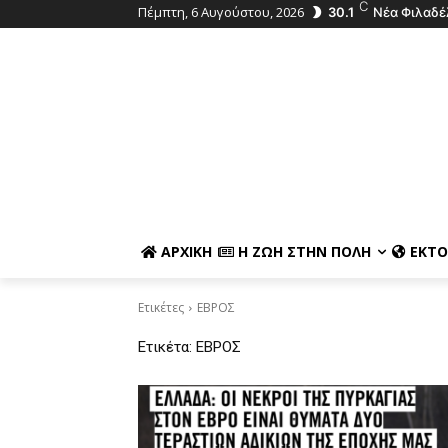
C
Πέμπτη, 6 Αυγούστου, 2026
30.1
Νέα Φιλαδέ
ΑΡΧΙΚΉ
Η ΖΩΉ ΣΤΗΝ ΠΌΛΗ
ΕΚΤΌ
Ετικέτες
ΕΒΡΟΣ
Ετικέτα:
ΕΒΡΟΣ