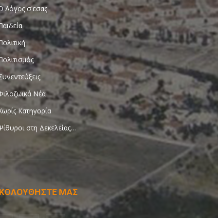
Ο Λόγος σ'εσας
Παιδεία
Πολιτική
Πολιτισμός
Συνεντεύξεις
Φιλοζωικά Νέα
Χωρίς Κατηγορία
Ψίθυροι στη Δεκελείας…
ΚΟΛΟΥΘΗΣΤΕ ΜΑΣ