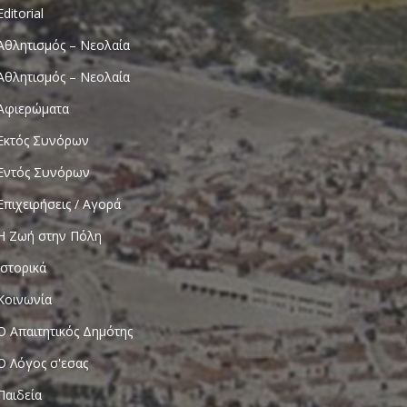
Editorial
Αθλητισμός – Νεολαία
Αθλητισμός – Νεολαία
Αφιερώματα
Εκτός Συνόρων
Εντός Συνόρων
Επιχειρήσεις / Αγορά
Η Ζωή στην Πόλη
Ιστορικά
Κοινωνία
Ο Απαιτητικός Δημότης
Ο Λόγος σ'εσας
Παιδεία