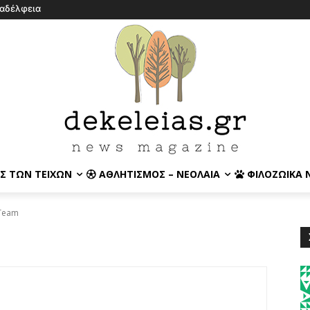
λαδέλφεια
Σ ΤΩΝ ΤΕΙΧΏΝ
ΑΘΛΗΤΙΣΜΌΣ – ΝΕΟΛΑΊΑ
ΦΙΛΟΖΩΙΚΆ 
 Team