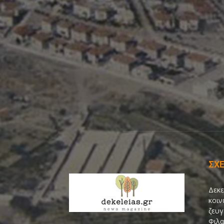
ΣΧΕ
Δεκε
κοιν
ζευγ
Φιλα