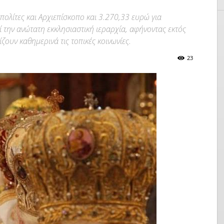
ολίτες και Αρχιεπίσκοπο και 3.270,33 ευρώ για
 την ανώτατη εκκλησιαστική ιεραρχία, αφήνοντας εκτός
ουν καθημερινά τις τοπικές κοινωνίες.
23