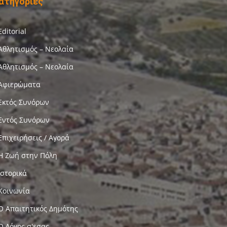
ατηγορίες
Editorial
Αθλητισμός – Νεολαία
Αθλητισμός – Νεολαία
Αφιερώματα
Εκτός Συνόρων
Εντός Συνόρων
Επιχειρήσεις / Αγορά
Η Ζωή στην Πόλη
Ιστορικά
Κοινωνία
Ο Απαιτητικός Δημότης
Ο Λόγος σ'εσας