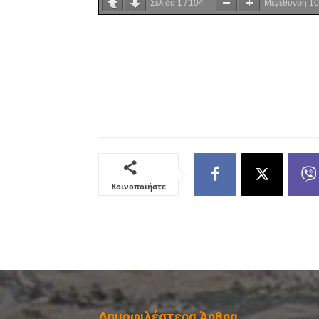
Σελίδα
1
/
104
Μεγέθυνση
1
Κοινοποιήστε
Δημοφιλέστερα Άρθρα