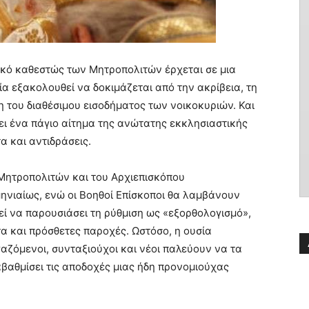
γικό καθεστώς των Μητροπολιτών έρχεται σε μια
ία εξακολουθεί να δοκιμάζεται από την ακρίβεια, τη
η του διαθέσιμου εισοδήματος των νοικοκυριών. Και
ει ένα πάγιο αίτημα της ανώτατης εκκλησιαστικής
 και αντιδράσεις.
 Μητροπολιτών και του Αρχιεπισκόπου
ηνιαίως, ενώ οι Βοηθοί Επίσκοποι θα λαμβάνουν
εί να παρουσιάσει τη ρύθμιση ως «εξορθολογισμό»,
α και πρόσθετες παροχές. Ωστόσο, η ουσία
γαζόμενοι, συνταξιούχοι και νέοι παλεύουν να τα
βαθμίσει τις αποδοχές μιας ήδη προνομιούχας