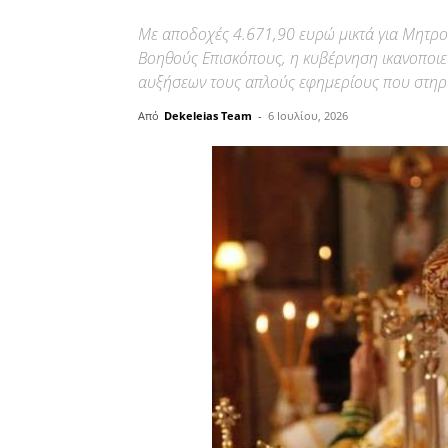
Με αποδοχές 4.671,90 ευρώ μικτά για Μητροπ
Βοηθούς Επισκόπους, η κυβέρνηση ικανοποιεί
αυξήσεων τους απλούς εφημερίους που στηρίζ
Από
Dekeleias Team
-
6 Ιουλίου, 2026