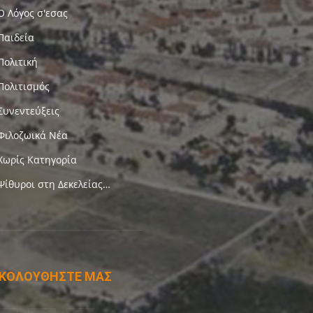
Ο Λόγος σ'εσας
Παιδεία
Πολιτική
Πολιτισμός
Συνεντεύξεις
Φιλοζωικά Νέα
Χωρίς Κατηγορία
Ψίθυροι στη Δεκελείας…
ΚΟΛΟΥΘΗΣΤΕ ΜΑΣ