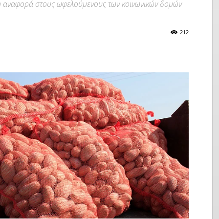
μη αναφορά στους ωφελούμενους των κοινωνικών δομών
212