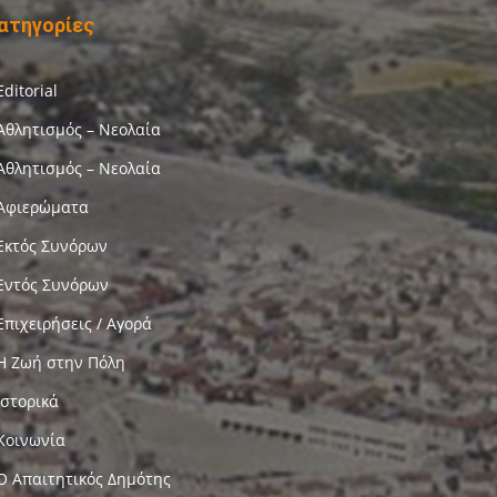
ατηγορίες
Editorial
Αθλητισμός – Νεολαία
Αθλητισμός – Νεολαία
Αφιερώματα
Εκτός Συνόρων
Εντός Συνόρων
Επιχειρήσεις / Αγορά
Η Ζωή στην Πόλη
Ιστορικά
Κοινωνία
Ο Απαιτητικός Δημότης