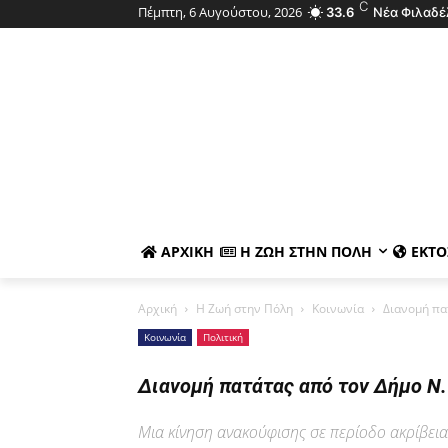
C
Πέμπτη, 6 Αυγούστου, 2026
33.6
Νέα Φιλαδέ
ΑΡΧΙΚΉ
Η ΖΩΉ ΣΤΗΝ ΠΌΛΗ
ΕΚΤΌ
Αρχική
Η Ζωή στην Πόλη
Κοινωνία
Διανομή πα
Κοινωνία
Πολιτική
Διανομή πατάτας από τον Δήμο Ν
Μια κίνηση ανακούφισης σε περίοδο ακρίβει