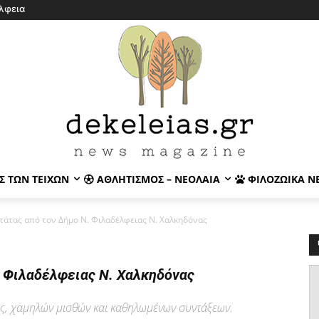
λφεια
Σ ΤΩΝ ΤΕΙΧΏΝ
ΑΘΛΗΤΙΣΜΌΣ – ΝΕΟΛΑΊΑ
ΦΙΛΟΖΩΙΚΆ Ν
τάτας από τον Δήμο Ν. Φιλαδέλφειας Ν. Χαλκηδόνας
. Φιλαδέλφειας Ν. Χαλκηδόνας
ας, χαμηλών μισθών και καθηλωμένων συντάξεων.