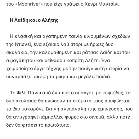
του «Moonriver» που είχε γράψει ο Χένρι Μαντσίνι.
Η Λαίδη και ο Αλήτης
H κλασική και αγαπημένη ταινία κινουμένων σχεδίων
της Ντίσνεϊ, ένα εξαίσιο λαβ στόρι με ήρωες δυο
σκυλάκια, την καλομαθημένη και ράτσας Λαίδη και του
αξιαγάπητου και ατίθασου κοπρίτη Αλήτη. Ένα
χειροποίητο έργο τέχνης με την πασίγνωστη ιστορία να
συναρπάζει ακόμη τα μικρά και μεγάλα παιδιά.
Το Φιλί: Πάνω από ένα πιάτο σπαγγέτι με κεφτέδες, τα
δυο σκυλάκια θα ενώσουν τα στόματά τους ρουφώντας
το ίδιο μακαρόνι. Σκηνή ανεπανάληπτης έμπνευσης, που
θα αντιγραφεί πάμπολλες φορές στο σινεμά, αλλά ποτέ
δεν θα φτάσει το πρωτότυπο.