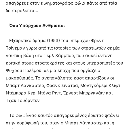
απαγόρευε στον κινηματογράφο φιλιά πάνω από τρία
δευτερόλεπτα…
Όσο Υπάρχουν Άνθρωποι
Εξαιρετικό δράμα (1953) του υπέροχου Φρεντ
Τσίνεμαν γύρω από τις ιστορίες των στρατιωτών σε μία
ναυτική βάση στο Περλ Χάρμπορ, που ασκεί έντονη
κριτική στους στρατοκράτες και στους υπερασπιστές του
Ψυχρού Πολέμου, σε μια εποχή που οργίαζε ο
μακαρθισμός. Το ανεπανάληπτο καστ απαρτίζουν οι
Μπαρτ Λάνκαστερ, Φρανκ Σινάτρα, Μοντγκόμερι Κλιφτ,
Ντέμπορα Κερ, Ντόνα Ριντ, Έρνεστ Μποργκνάιν και
Τζακ Γουόρντεν.
Το φιλί: Ένας καυτός απαγορευμένος έρωτας φτάνει
στην κορύφωσή του, όταν ο Μπαρτ Λάνκαστερ και η