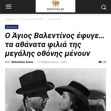
Αρχική
Η Ζωή στην Πόλη
Κοινωνία
Κοινωνία
Ο Άγιος Βαλεντίνος έφυγε…
τα αθάνατα φιλιά της
μεγάλης οθόνης μένουν
Από
Dekeleias Team
-
17 Φεβρουαρίου, 2025
29