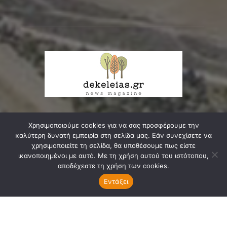
Χρησιμοποιούμε cookies για να σας προσφέρουμε την
ΣΧΕΤΙΚΑ ΜΕ ΕΜΑΣ
καλύτερη δυνατή εμπειρία στη σελίδα μας. Εάν συνεχίσετε να
χρησιμοποιείτε τη σελίδα, θα υποθέσουμε πως είστε
Δεκελείας, ο δικός μας δρόμος, κεντρική αρτηρία της
ικανοποιημένοι με αυτό. Με τη χρήση αυτού του ιστότοπου,
κοινωνικής, οικιστικής και πολιτιστικής μας ενότητας,
αποδέχεστε τη χρήση των cookies.
ζευγαρώνει τις δυο πάλαι ποτέ κοινότητες της Νέας
Εντάξει
Φιλαδέλφειας και...
Διαβάστε Περισσότερα ...
Επικοινωνία:
info@dekeleias.gr