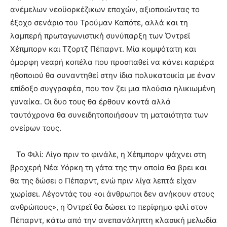
ανέμελων νεοϋορκέζικων εποχών, αξιοποιώντας το
έξοχο σενάριο του Τρούμαν Καπότε, αλλά και τη
λαμπερή πρωταγωνιστική συνύπαρξη των Όντρεϊ
Χέπμπορν και Τζορτζ Πέπαρντ. Μία κομψότατη και
όμορφη νεαρή κοπέλα που προσπαθεί να κάνει καριέρα
ηθοποιού θα συναντηθεί στην ίδια πολυκατοικία με έναν
επίδοξο συγγραφέα, που τον ζει μια πλούσια ηλικιωμένη
γυναίκα. Οι δυο τους θα έρθουν κοντά αλλά
ταυτόχρονα θα συνειδητοποιήσουν τη ματαιότητα των
ονείρων τους.
Το Φιλί: Λίγο πριν το φινάλε, η Χέπμπορν ψάχνει στη
βροχερή Νέα Υόρκη τη γάτα της την οποία θα βρει και
θα της δώσει ο Πέπαρντ, ενώ πριν λίγα λεπτά είχαν
χωρίσει. Λέγοντάς του «οι άνθρωποι δεν ανήκουν στους
ανθρώπους», η Όντρεϊ θα δώσει το περίφημο φιλί στον
Πέπαρντ, κάτω από την ανεπανάληπτη κλασική μελωδία