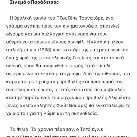
Σινεμά ο Παράδεισος
Η θρυλική ταινία του Τζουζέπε Τορνατόρε, ένα
γράμμα αγάπης προς τον κινηματογράφο, αποτελεί
σίγουρα και μια συλλογική ανάμνηση για τους
αθεράπευτα ερωτευμένους σινεφίλ. Η κλασική πλέον
ιταλική ταινία (1988) που το στόρι της μας μεταφέρει σε
ένα χωριό της μεταπολεμικής Σικελίας και στο τοπικό
σινεμά, όπου θα ανδρωθεί ο μικρός Τοτό – παιδί
αφιερωμένο στον κινηματογράφο. Από την αίθουσα, στο
καμαράκι με τη μηχανή προβολής και προορισμό τον
ανεκπλήρωτο έρωτα, ο Τοτό, κάτω από τις συμβουλές
και την παρότρυνση του μηχανικού προβολής Αλφρέντο
(ένας ανεπανάληπτος Φιλίπ Νουαρέ) θα εγκαταλείψει το
χωριό του για τη Ρώμη και τη σκηνοθεσία.
Τα Φιλιά: Τα χρόνια πέρασαν, ο Τοτό έγινε