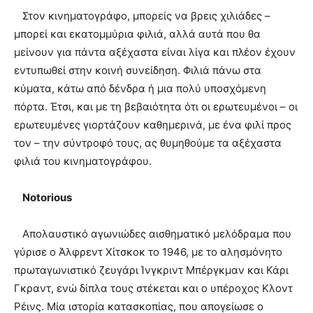
Στον κινηματογράφο, μπορείς να βρεις χιλιάδες –
μπορεί και εκατομμύρια φιλιά, αλλά αυτά που θα
μείνουν για πάντα αξέχαστα είναι λίγα και πλέον έχουν
εντυπωθεί στην κοινή συνείδηση. Φιλιά πάνω στα
κύματα, κάτω από δένδρα ή μια πολύ υποσχόμενη
πόρτα. Έτσι, και με τη βεβαιότητα ότι οι ερωτευμένοι – οι
ερωτευμένες γιορτάζουν καθημερινά, με ένα φιλί προς
τον – την σύντροφό τους, ας θυμηθούμε τα αξέχαστα
φιλιά του κινηματογράφου.
Notorious
Απολαυστικό αγωνιώδες αισθηματικό μελόδραμα που
γύρισε ο Άλφρεντ Χίτσκοκ το 1946, με το αλησμόνητο
πρωταγωνιστικό ζευγάρι Ίνγκριντ Μπέργκμαν και Κάρι
Γκραντ, ενώ δίπλα τους στέκεται και ο υπέροχος Κλοντ
Ρέινς. Μία ιστορία κατασκοπίας, που απογείωσε ο