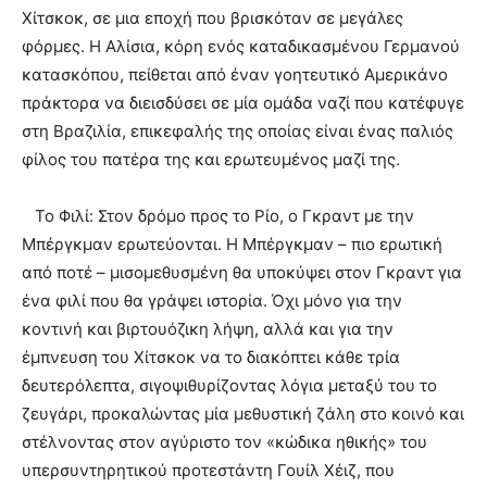
Χίτσκοκ, σε μια εποχή που βρισκόταν σε μεγάλες
φόρμες. Η Αλίσια, κόρη ενός καταδικασμένου Γερμανού
κατασκόπου, πείθεται από έναν γοητευτικό Αμερικάνο
πράκτορα να διεισδύσει σε μία ομάδα ναζί που κατέφυγε
στη Βραζιλία, επικεφαλής της οποίας είναι ένας παλιός
φίλος του πατέρα της και ερωτευμένος μαζί της.
Το Φιλί: Στον δρόμο προς το Ρίο, ο Γκραντ με την
Μπέργκμαν ερωτεύονται. Η Μπέργκμαν – πιο ερωτική
από ποτέ – μισομεθυσμένη θα υποκύψει στον Γκραντ για
ένα φιλί που θα γράψει ιστορία. Όχι μόνο για την
κοντινή και βιρτουόζικη λήψη, αλλά και για την
έμπνευση του Χίτσκοκ να το διακόπτει κάθε τρία
δευτερόλεπτα, σιγοψιθυρίζοντας λόγια μεταξύ του το
ζευγάρι, προκαλώντας μία μεθυστική ζάλη στο κοινό και
στέλνοντας στον αγύριστο τον «κώδικα ηθικής» του
υπερσυντηρητικού προτεστάντη Γουίλ Χέιζ, που