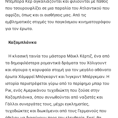
Ντέμπορα Κερ αγκαλιάζονται και φιλιούνται με πάθος
που τσουρουφλίζει σε μια παραλία του Ατλαντικού που
αφρίζει, όπως και οι αισθήσεις μας. Από τις
εμβληματικές στιγμές του παγκόσμιου κινηματογράφου
για τον έρωτα.
Καζαμπλάνκα
Η κλασική ταινία του μάστορα Μάικλ Κέρτιζ, ένα από
τα δημοφιλέστερα ρομαντικά δράματα του Χόλιγουντ
και σίγουρα η κορυφαία στιγμή για τον μεγάλο αθάνατο
έρωτα Χάμφρεϊ Μπόγκαρντ και Ίνγκριντ Μπέργκμαν. Η
ιστορία περιστρέφεται γύρω από το περίφημο μπαρ του
Ρικ, ενός Αμερικάνου τυχοδιώκτη που ζούσε στην
Καζαμπλάνκα, όπου συνωθούνται από ναζιστές και
Γάλλοι συνεργάτες τους, μέχρι εγκληματίες,
τυχοδιώκτες και διωκόμενοι από τους Γερμανούς που
ήθελαν να διαφύγουν προς την ελευθερία. Εκεί, θα