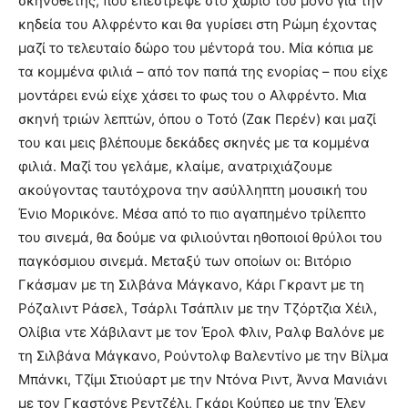
σκηνοθέτης, που επέστρεψε στο χωριό του μόνο για την
κηδεία του Αλφρέντο και θα γυρίσει στη Ρώμη έχοντας
μαζί το τελευταίο δώρο του μέντορά του. Μία κόπια με
τα κομμένα φιλιά – από τον παπά της ενορίας – που είχε
μοντάρει ενώ είχε χάσει το φως του ο Αλφρέντο. Μια
σκηνή τριών λεπτών, όπου ο Τοτό (Ζακ Περέν) και μαζί
του και μεις βλέπουμε δεκάδες σκηνές με τα κομμένα
φιλιά. Μαζί του γελάμε, κλαίμε, ανατριχιάζουμε
ακούγοντας ταυτόχρονα την ασύλληπτη μουσική του
Ένιο Μορικόνε. Μέσα από το πιο αγαπημένο τρίλεπτο
του σινεμά, θα δούμε να φιλιούνται ηθοποιοί θρύλοι του
παγκόσμιου σινεμά. Μεταξύ των οποίων οι: Βιτόριο
Γκάσμαν με τη Σιλβάνα Μάγκανο, Κάρι Γκραντ με τη
Ρόζαλιντ Ράσελ, Τσάρλι Τσάπλιν με την Τζόρτζια Χέιλ,
Ολίβια ντε Χάβιλαντ με τον Έρολ Φλιν, Ραλφ Βαλόνε με
τη Σιλβάνα Μάγκανο, Ρούντολφ Βαλεντίνο με την Βίλμα
Μπάνκι, Τζίμι Στιούαρτ με την Ντόνα Ριντ, Άννα Μανιάνι
με τον Γκαστόνε Ρεντζέλι, Γκάρι Κούπερ με την Έλεν