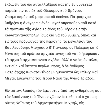
ἐκδίωξίν του ὡς ἀνταλλαξίμου καί τήν ἐν συνεχείᾳ
παραίτησίν του ἐκ τοῦ Οἰκουμενικοῦ Θρόνου.
Ὀραματισμός τοῦ μαρτυρικοῦ ἐκείνου Πατριάρχου
ὑπῆρξεν ἡ ἀνέγερσις ἑνός μεγαλοπρεποῦς ναοῦ κατά
τά πρότυπα τῆς Ἁγίας Τριάδος τοῦ Πέραν εἰς τήν
Κωνσταντινούπολιν, ἴσως διά νά τοῦ θυμίζῃ, ὅπως καί
εἰς τούς πρόσφυγας τῆς περιοχῆς, τό μεγαλεῖον τῆς
Βασιλευούσης. Ἀτυχῶς, ὁ Β´ Παγκόσμιος Πόλεμος καί ὁ
θάνατος τοῦ πρώτου ἀρχιτέκτονος τοῦ ναοῦ ἠκύρωσαν
τά ἀρχικά ἀρχιτεκτονικά σχέδια, ἀλλ᾽ ὁ ναός, ἐν τέλει,
ἐκτίσθη καί ἵσταται περίλαμπρος, ὁ δέ ἀοίδιμος
Πατριάρχης Κωνσταντῖνος μνημονεύται ὡς Κτίτωρ καί
Μέγας Εὐεργέτης τοῦ Ἱεροῦ Ναοῦ τῆς Ἁγίας Τριάδος.
Εἰς αὐτόν, λοιπόν, τόν ἔμφορτον ἀπό τάς ἐνθυμήσεις καί
τάς βασάνους τοῦ Γένους χῶρον ἐκτίσθη καί ὁ χαρίεις
οὗτος Ναΐσκος τοῦ Ἀρχιστρατήγου Μιχαήλ, εἰς