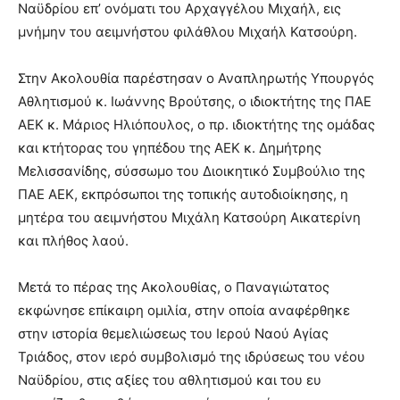
Ναϋδρίου επ’ ονόματι του Αρχαγγέλου Μιχαήλ, εις
μνήμην του αειμνήστου φιλάθλου Μιχαήλ Κατσούρη.
Στην Ακολουθία παρέστησαν ο Αναπληρωτής Υπουργός
Αθλητισμού κ. Ιωάννης Βρούτσης, ο ιδιοκτήτης της ΠΑΕ
ΑΕΚ κ. Μάριος Ηλιόπουλος, ο πρ. ιδιοκτήτης της ομάδας
και κτήτορας του γηπέδου της ΑΕΚ κ. Δημήτρης
Μελισσανίδης, σύσσωμο του Διοικητικό Συμβούλιο της
ΠΑΕ ΑΕΚ, εκπρόσωποι της τοπικής αυτοδιοίκησης, η
μητέρα του αειμνήστου Μιχάλη Κατσούρη Αικατερίνη
και πλήθος λαού.
Μετά το πέρας της Ακολουθίας, ο Παναγιώτατος
εκφώνησε επίκαιρη ομιλία, στην οποία αναφέρθηκε
στην ιστορία θεμελιώσεως του Ιερού Ναού Αγίας
Τριάδος, στον ιερό συμβολισμό της ιδρύσεως του νέου
Ναϋδρίου, στις αξίες του αθλητισμού και του ευ