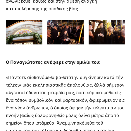
αγωνίζεσθε, καθώς και στην άμεση ανάγκη
καταπολέμησης της οπαδικής βίας.
Ο Παναγιώτατος ανέφερε στην ομιλία του:
«Πάντοτε αἰσθανόμεθα βαθυτάτην συγκίνησιν κατά τήν
τέλεσιν μιᾶς ἐκκλησιαστικῆς ἀκολουθίας, ἀλλά σήμερον
ἀλγεῖ καί ὀδυνᾶται ἡ καρδία μας, διότι εὑρισκόμεθα εἰς
ἕνα τόπον συμβολικόν καί μαρτυρικόν, ἀφιερωμένον εἰς
ἕνα νέον ἄνθρωπον, ὁ ὁποῖος ἄφησε τήν τελευταίαν του
πνοήν βιαίως δολοφονηθείς μόλις ὀλίγα μέτρα ἀπό τό
σημεῖον ὅπου ἱστάμεθα. Ἀναμιμνησκόμεθα τοῦ
μαρτυρικοῦ του τέλους καί δεόμεθα ὑπέρ μακαρίας