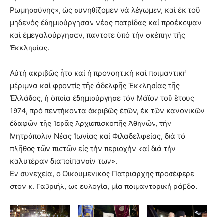
Ρωμηοσύνης», ὡς συνηθίζομεν νά λέγωμεν, καί ἐκ τοῦ
μηδενός ἐδημιούργησαν νέας πατρίδας καί προέκοψαν
καί ἐμεγαλούργησαν, πάντοτε ὑπό τήν σκέπην τῆς
Ἐκκλησίας.
Αὐτή ἀκριβῶς ἦτο καί ἡ προνοητική καί ποιμαντική
μέριμνα καί φροντίς τῆς ἀδελφῆς Ἐκκλησίας τῆς
Ἑλλάδος, ἡ ὁποία ἐδημιούργησε τόν Μάϊον τοῦ ἕτους
1974, πρό πεντήκοντα ἀκριβῶς ἐτῶν, ἐκ τῶν κανονικῶν
ἐδαφῶν τῆς Ἱερᾶς Ἀρχιεπισκοπῆς Ἀθηνῶν, τήν
Μητρόπολιν Νέας Ἰωνίας καί Φιλαδελφείας, διά τό
πλῆθος τῶν πιστῶν εἰς τήν περιοχήν καί διά τήν
καλυτέραν διαποίπανσίν των».
Εν συνεχεία, ο Οικουμενικός Πατριάρχης προσέφερε
στον κ. Γαβριήλ, ως ευλογία, μία ποιμαντορική ράβδο.