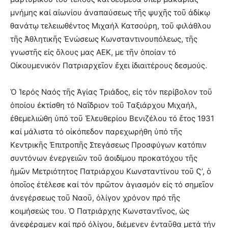
μνήμης καί αἰωνίου ἀναπαύσεως τῆς ψυχῆς τοῦ ἀδίκῳ
θανάτῳ τελειωθέντος Μιχαήλ Κατσούρη, τοῦ φιλάθλου
τῆς Ἀθλητικῆς Ἑνώσεως Κωνσταντινουπόλεως, τῆς
γνωστῆς εἰς ὅλους μας ΑΕΚ, με τῆν ὁποίαν τό
Οἰκουμενικόν Πατριαρχεῖον ἔχει ἰδιαιτέρους δεσμούς.
Ὁ Ἱερός Ναός τῆς Ἁγίας Τριάδος, εἰς τόν περίβολον τοῦ
ὁποίου ἐκτίσθη τό Ναΐδριον τοῦ Ταξιάρχου Μιχαήλ,
ἐθεμελιώθη ὑπό τοῦ Ἐλευθερίου Βενιζέλου τό ἔτος 1931
καί μάλιστα τό οἰκόπεδον παρεχωρήθη ὑπό τῆς
Κεντρικῆς Ἐπιτροπῆς Στεγάσεως Προσφύγων κατόπιν
συντόνων ἐνεργειῶν τοῦ ἀοιδίμου προκατόχου τῆς
ἡμῶν Μετριότητος Πατριάρχου Κωνσταντίνου τοῦ Ϛ’, ὁ
ὁποῖος ἐτέλεσε καί τόν πρῶτον ἁγιασμόν εἰς τό σημεῖον
ἀνεγέρσεως τοῦ Ναοῦ, ὁλίγον χρόνον πρό τῆς
κοιμήσεώς του. Ὁ Πατριάρχης Κωνσταντῖνος, ὡς
ἀνεφέραμεν καί πρό ὀλίγου, διέμενεν ἐνταῦθα μετά τήν