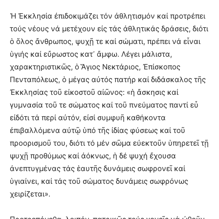
Ἡ Ἐκκλησία ἐπιδοκιμάζει τόν ἀθλητισμόν καί προτρέπει
τούς νέους νά μετέχουν εἰς τάς ἀθλητικάς δράσεις, διότι
ὁ ὅλος ἄνθρωπος, ψυχῇ τε καί σώματι, πρέπει νά εἶναι
ὑγιής καί εὔρωστος κατ᾽ ἄμφω. Λέγει μάλιστα,
χαρακτηριστικῶς, ὁ Ἅγιος Νεκτάριος, Ἐπίσκοπος
Πενταπόλεως, ὁ μέγας αὐτός πατήρ καί διδάσκαλος τῆς
Ἐκκλησίας τοῦ εἰκοστοῦ αἰῶνος: «ἡ ἄσκησις καί
γυμνασία τοῦ τε σώματος καί τοῦ πνεύματος παντί εὖ
εἰδότι τά περί αὐτόν, εἰσί συμφυῆ καθήκοντα
ἐπιβαλλόμενα αὐτῷ ὑπό τῆς ἰδίας φύσεως καί τοῦ
προορισμοῦ του, διότι τό μέν σῶμα εὐεκτοῦν ὑπηρετεῖ τῇ
ψυχῇ προθύμως καί ἀόκνως, ἡ δέ ψυχή ἔχουσα
ἀνεπτυγμένας τάς ἑαυτῆς δυνάμεις σωφρονεῖ καί
ὑγιαίνει, καί τάς τοῦ σώματος δυνάμεις σωφρόνως
χειρίζεται».