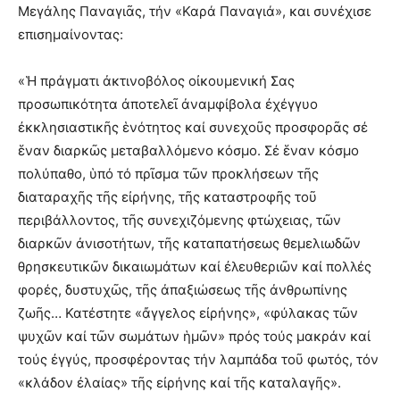
Μεγάλης Παναγιᾶς, τήν «Καρά Παναγιά», και συνέχισε
επισημαίνοντας:
«Ἡ πράγματι ἀκτινοβόλος οἰκουμενική Σας
προσωπικότητα ἀποτελεῖ ἀναμφίβολα ἐχέγγυο
ἐκκλησιαστικῆς ἑνότητος καί συνεχοῦς προσφορᾶς σέ
ἕναν διαρκῶς μεταβαλλόμενο κόσμο. Σέ ἕναν κόσμο
πολύπαθο, ὑπό τό πρῖσμα τῶν προκλήσεων τῆς
διαταραχῆς τῆς εἰρήνης, τῆς καταστροφῆς τοῦ
περιβάλλοντος, τῆς συνεχιζόμενης φτώχειας, τῶν
διαρκῶν ἀνισοτήτων, τῆς καταπατήσεως θεμελιωδῶν
θρησκευτικῶν δικαιωμάτων καί ἐλευθεριῶν καί πολλές
φορές, δυστυχῶς, τῆς ἀπαξιώσεως τῆς ἀνθρωπίνης
ζωῆς… Κατέστητε «ἄγγελος εἰρήνης», «φύλακας τῶν
ψυχῶν καί τῶν σωμάτων ἡμῶν» πρός τούς μακράν καί
τούς ἐγγύς, προσφέροντας τήν λαμπάδα τοῦ φωτός, τόν
«κλάδον ἐλαίας» τῆς εἰρήνης καί τῆς καταλαγῆς».