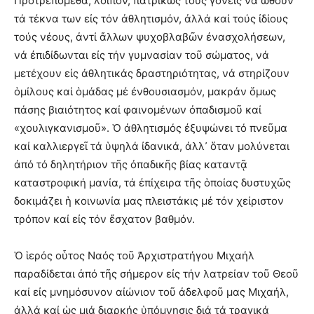
Προτρεπόμεθα, λοιπόν, πατρικῶς τούς γονεῖς νά ὠθοῦν
τά τέκνα των εἰς τόν ἀθλητισμόν, ἀλλά καί τούς ἰδίους
τούς νέους, ἀντί ἄλλων ψυχοβλαβῶν ἐνασχολήσεων,
νά ἐπιδίδωνται εἰς τήν γυμνασίαν τοῦ σώματος, νά
μετέχουν εἰς ἀθλητικάς δραστηριότητας, νά στηρίζουν
ὁμίλους καί ὁμάδας μέ ἐνθουσιασμόν, μακράν ὅμως
πάσης βιαιότητος καί φαινομένων ὀπαδισμοῦ καί
«χουλιγκανισμοῦ». Ὁ ἀθλητισμός ἐξυψώνει τό πνεῦμα
καί καλλιεργεῖ τά ὑψηλά ἰδανικά, ἀλλ᾽ ὅταν μολύνεται
ἀπό τό δηλητήριον τῆς ὀπαδικῆς βίας καταντᾷ
καταστροφική μανία, τά ἐπίχειρα τῆς ὁποίας δυστυχῶς
δοκιμάζει ἡ κοινωνία μας πλειστάκις μέ τόν χείριστον
τρόπον καί εἰς τόν ἔσχατον βαθμόν.
Ὁ ἱερός οὗτος Ναός τοῦ Ἀρχιστρατήγου Μιχαήλ
παραδίδεται ἀπό τῆς σήμερον εἰς τήν λατρείαν τοῦ Θεοῦ
καί εἰς μνημόσυνον αἰώνιον τοῦ ἀδελφοῦ μας Μιχαήλ,
ἀλλά καί ὡς μιά διαρκής ὑπόμνησις διά τά τραγικά