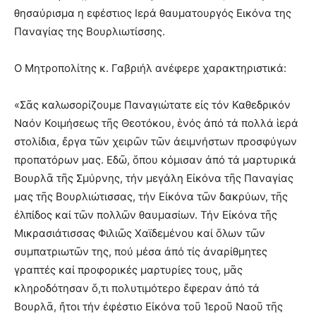
θησαύρισμα η εφέστιος Ιερά θαυματουργός Εικόνα της
Παναγίας της Βουρλιωτίσσης.
Ο Μητροπολίτης κ. Γαβριήλ ανέφερε χαρακτηριστικά:
«Σᾶς καλωσορίζουμε Παναγιώτατε εἰς τόν Καθεδρικόν
Ναόν Κοιμήσεως τῆς Θεοτόκου, ἑνός ἀπό τά πολλά ἱερά
στολίδια, ἔργα τῶν χειρῶν τῶν ἀειμνήστων προσφύγων
προπατόρων μας. Εδῶ, ὅπου κόμισαν ἀπό τά μαρτυρικά
Βουρλᾶ τῆς Σμύρνης, τήν μεγάλη Εἰκόνα τῆς Παναγίας
μας τῆς Βουρλιώτισσας, τήν Εἰκόνα τῶν δακρύων, τῆς
ἐλπίδος καί τῶν πολλῶν θαυμασίων. Τήν Εἰκόνα τῆς
Μικρασιάτισσας Φιλιῶς Χαϊδεμένου καί ὅλων τῶν
συμπατριωτῶν της, πού μέσα ἀπό τίς ἀναρίθμητες
γραπτές καί προφορικές μαρτυρίες τους, μᾶς
κληροδότησαν ὅ,τι πολυτιμότερο ἔφεραν ἀπό τά
Βουρλᾶ, ἤτοι τήν ἐφέστιο Εἰκόνα τοῦ Ἱεροῦ Ναοῦ τῆς