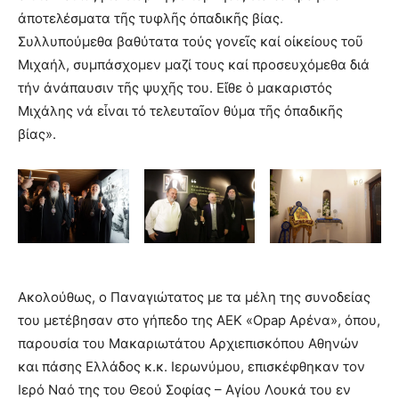
ἀποτελέσματα τῆς τυφλῆς ὀπαδικῆς βίας.
Συλλυπούμεθα βαθύτατα τούς γονεῖς καί οἰκείους τοῦ
Μιχαήλ, συμπάσχομεν μαζί τους καί προσευχόμεθα διά
τήν ἀνάπαυσιν τῆς ψυχῆς του. Εἴθε ὁ μακαριστός
Μιχάλης νά εἶναι τό τελευταῖον θύμα τῆς ὀπαδικῆς
βίας».
Ακολούθως, ο Παναγιώτατος με τα μέλη της συνοδείας
του μετέβησαν στο γήπεδο της ΑΕΚ «Opap Αρένα», όπου,
παρουσία του Μακαριωτάτου Αρχιεπισκόπου Αθηνών
και πάσης Ελλάδος κ.κ. Ιερωνύμου, επισκέφθηκαν τον
Ιερό Ναό της του Θεού Σοφίας – Αγίου Λουκά του εν