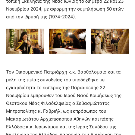
τοπική Εκκλησία της Νέας Ιωνίας το διήμερο 22 και 23
Νοεμβρίου 2024, με αφορμή την συμπλήρωση 50 ετών
από την ίδρυσή της (1974-2024).
Τον Οικουμενικό Πατριάρχη κ.κ. Βαρθολομαίο και τα
μέλη της τιμίας συνοδείας του υποδέχθηκε με
εγκαρδιότητα το εσπέρας της Παρασκευής 22
Νοεμβρίου έμπροσθεν του Ιερού Ναού Κοιμήσεως της
Θεοτόκου Νέας Φιλαδελφείας ο Σεβασμιώτατος
Μητροπολίτης κ. Γαβριήλ, ως εκπρόσωπος του
Μακαριωτάτου Αρχιεπισκόπου Αθηνών και πάσης
Ελλάδος κ.κ. Ιερωνύμου και της Ιεράς Συνόδου της
Εκκλησίας της Ελλάδος, παρουσία του Δημάρχου της