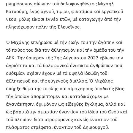
μνημόσυνον αἰώνιον τοῦ δολοφονηθέντος Μιχαήλ
Κατσούρη, ἑνός ἁγνοῦ, τιμίου, φιλοτίμου καί ἐργατικοῦ
νέου, μόλις εἴκοσι ἐννέα ἐτῶν, μέ καταγωγήν ἀπό τήν
πλησιόχωρον πόλιν τῆς Ἐλευσῖνος.
Ὁ Μιχάλης ἐπλήρωσε μέ τήν ζωήν του τήν ἀγάπην καί
τό πάθος του διά τόν ἀθλητισμόν καί τήν ὁμάδα του τήν
ΑΕΚ. Τήν ἑσπέραν τῆς 7ης Αὐγούστου 2023 ἐβίωσε τήν
ἀγριότητα καί τά δολοφονικά ἔνστικτα ἀνθρώπων πού
οὐδεμίαν σχέσιν ἔχουν μέ τά ὑψηλά ἰδεώδη τοῦ
ἀθλητισμοῦ καί τῆς εὐγενοῦς ἅμιλλας. Ὁ Μιχάλης
ὑπῆρξε θῦμα τῆς τυφλῆς καί αἱμοχαροῦς ὀπαδικῆς βίας,
τήν ὁποίαν ἀπορρίπτομεν καί καταδικάζομεν με
ἀγανάκτησιν, ὄχι μόνον ὡς εἰδεχθές ἔγκλημα, ἀλλά καί
ὡς βαρυτάτην ἁμαρτίαν ἐναντίον τοῦ ἰδίου τοῦ Θεοῦ καί
τοῦ πλησίον, διότι στρεφόμενος κανείς ἐναντίον τοῦ
πλάσματος στρέφεται ἐναντίον τοῦ Δημιουργοῦ.