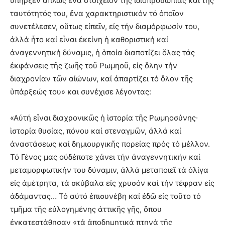
ὑπῆρξεν ἁπλῶς ἕνα στοιχεῖον τῆς ἰδιοπροσωπίας καί τῆς
ταυτότητός του, ἕνα χαρακτηριστικόν τό ὁποῖον
συνετέλεσεν, οὕτως εἰπεῖν, εἰς τήν διαμόρφωσίν του,
ἀλλά ἦτο καί εἶναι ἐκείνη ἡ καθοριστική καί
ἀναγεννητική δύναμις, ἡ ὁποία διαποτίζει ὅλας τάς
ἐκφάνσεις τῆς ζωῆς τοῦ Ρωμηοῦ, εἰς ὅλην τήν
διαχρονίαν τῶν αἰώνων, καί ἀπαρτίζει τό ὅλον τῆς
ὑπάρξεώς του» και συνέχισε λέγοντας:
«Αὐτή εἶναι διαχρονικῶς ἡ ἱστορία τῆς Ρωμηοσύνης∙
ἱστορία θυσίας, πόνου καί στεναγμῶν, ἀλλά καί
ἀναστάσεως καί δημιουργικῆς πορείας πρός τό μέλλον.
Τό Γένος μας οὐδέποτε χάνει τήν ἀναγεννητικήν καί
μεταμορφωτικήν του δύναμιν, ἀλλά μεταποιεῖ τά ὀλίγα
εἰς ἀμέτρητα, τά σκύβαλα εἰς χρυσόν καί τήν τέφραν εἰς
ἀδάμαντας… Τό αὐτό ἐπισυνέβη καί ἐδῶ εἰς τοῦτο τό
τμῆμα τῆς εὐλογημένης ἀττικῆς γῆς, ὅπου
ἐγκατεστάθησαν «τά ἀποδημητικά πτηνά τῆς