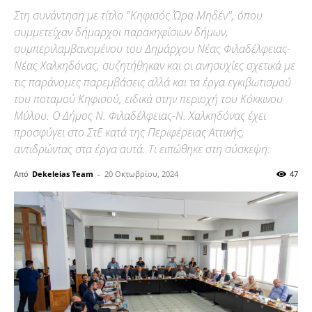
Στη συνάντηση με τίτλο "Κηφισός Ώρα Μηδέν", όπου
συμμετείχαν δήμαρχοι παρακηφίσιων δήμων,
συμπεριλαμβανομένου του Δημάρχου Νέας Φιλαδέλφειας-
Νέας Χαλκηδόνας, συζητήθηκαν και οι ανησυχίες σχετικά με
τις παράνομες παρεμβάσεις αλλά και τα έργα εγκιβωτισμού
του ποταμού Κηφισού, ειδικά στην περιοχή του Κόκκινου
Μύλου. Ο Δήμος Ν. Φιλαδέλφειας-Ν. Χαλκηδόνας έχει
προσφύγει στο ΣτΕ κατά της Περιφέρειας Αττικής,
αντιδρώντας στα έργα αυτά. Τι ειπώθηκε στη σύσκεψη:
Από
Dekeleias Team
-
20 Οκτωβρίου, 2024
47