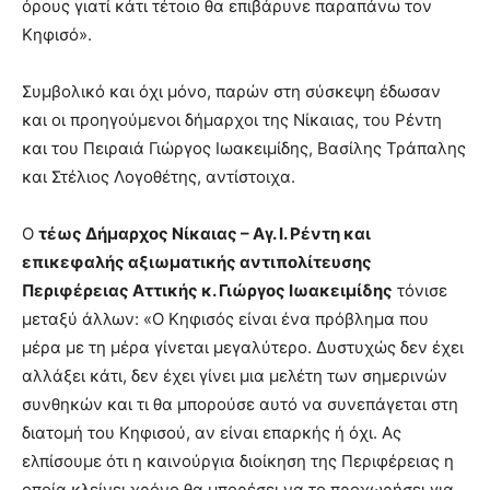
όρους γιατί κάτι τέτοιο θα επιβάρυνε παραπάνω τον
Κηφισό».
Συμβολικό και όχι μόνο, παρών στη σύσκεψη έδωσαν
και οι προηγούμενοι δήμαρχοι της Νίκαιας, του Ρέντη
και του Πειραιά Γιώργος Ιωακειμίδης, Βασίλης Τράπαλης
και Στέλιος Λογοθέτης, αντίστοιχα.
Ο
τέως Δήμαρχος Νίκαιας – Αγ. Ι. Ρέντη και
επικεφαλής αξιωματικής αντιπολίτευσης
Περιφέρειας Αττικής κ. Γιώργος Ιωακειμίδης
τόνισε
μεταξύ άλλων: «Ο Κηφισός είναι ένα πρόβλημα που
μέρα με τη μέρα γίνεται μεγαλύτερο. Δυστυχώς δεν έχει
αλλάξει κάτι, δεν έχει γίνει μια μελέτη των σημερινών
συνθηκών και τι θα μπορούσε αυτό να συνεπάγεται στη
διατομή του Κηφισού, αν είναι επαρκής ή όχι. Ας
ελπίσουμε ότι η καινούργια διοίκηση της Περιφέρειας η
οποία κλείνει χρόνο θα μπορέσει να το προχωρήσει για