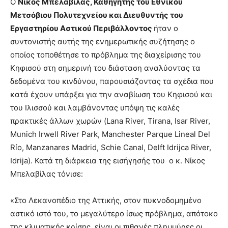
Ο
Νίκος Μπελαβίλας, Καθηγητής του Εθνικού
Μετσόβιου Πολυτεχνείου και Διευθυντής του
Εργαστηρίου Αστικού Περιβάλλοντος
ήταν ο
συντονιστής αυτής της ενημερωτικής συζήτησης ο
οποίος τοποθέτησε το πρόβλημα της διαχείρισης του
Κηφισού στη σημερινή του διάσταση αναλύοντας τα
δεδομένα του κινδύνου, παρουσιάζοντας τα σχέδια που
κατά έχουν υπάρξει για την αναβίωση του Κηφισού και
του Ιλισσού και λαμβάνοντας υπόψη τις καλές
πρακτικές άλλων χωρών (Lana River, Tirana, Isar River,
Munich Irwell River Park, Manchester Parque Lineal Del
Río, Manzanares Madrid, Schie Canal, Delft Idrijca River,
Idrija). Κατά τη διάρκεια της εισήγησής του ο κ. Νίκος
Μπελαβίλας τόνισε:
«Στο Λεκανοπέδιο της Αττικής, στον πυκνοδομημένο
αστικό ιστό του, το μεγαλύτερο ίσως πρόβλημα, απότοκο
της κλιματικής κρίσης, είναι οι πιθανές πλημμύρες οι