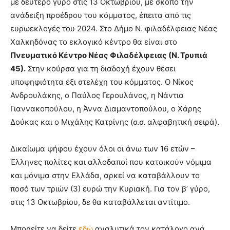
με δεύτερο γύρο στις 13 Οκτωβρίου, με σκοπό την
ανάδειξη προέδρου του κόμματος, έπειτα από τις
ευρωεκλογές του 2024. Στο Δήμο Ν. φιλαδέλφειας Νέας
Χαλκηδόνας το εκλογικό κέντρο θα είναι στο
Πνευματικό Κέντρο Νέας Φιλαδέλφειας (Ν. Τρυπιά
45).
Στην κούρσα για τη διαδοχή έχουν θέσει
υποψηφιότητα έξι στελέχη του κόμματος. Ο Νίκος
Ανδρουλάκης, ο Παύλος Γερουλάνος, η Νάντια
Γιαννακοπούλου, η Άννα Διαμαντοπούλου, ο Χάρης
Δούκας και ο Μιχάλης Κατρίνης (σ.σ. αλφαβητική σειρά).
Δικαίωμα ψήφου έχουν όλοι οι άνω των 16 ετών –
Έλληνες πολίτες και αλλοδαποί που κατοικούν νόμιμα
και μόνιμα στην Ελλάδα, αρκεί να καταβάλλουν το
ποσό των τριών (3) ευρώ την Κυριακή. Για τον β’ γύρο,
στις 13 Οκτωβρίου, δε θα καταβάλλεται αντίτιμο.
Μπορείτε να δείτε
εδώ
αναλυτικά τον κατάλογο ανά