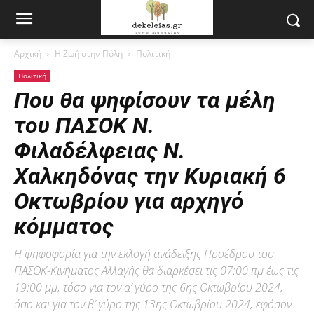
Αρχική
Η Ζωή στην Πόλη
Πολιτική
Πολιτική
Που θα ψηφίσουν τα μέλη
του ΠΑΣΟΚ Ν.
Φιλαδέλφειας Ν.
Χαλκηδόνας την Κυριακή 6
Οκτωβρίου για αρχηγό
κόμματος
Η ψηφοφορία για την εκλογή ανάδειξης Προέδρου του
ΠΑΣΟΚ-Κινήματος Αλλαγής θα διαρκέσει τις 07:00 πμ έως τις
19:00 μμ, τόσο για τον α’ γύρο της 6ης Οκτωβρίου 2024,
όσο και για τον β’ γύρο της 13ης Οκτωβρίου 2024, εφόσον