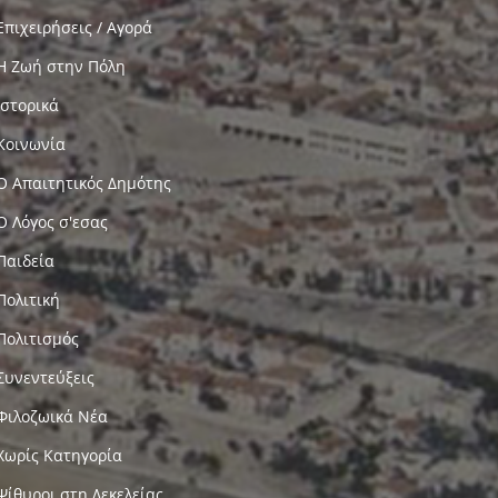
Επιχειρήσεις / Αγορά
Η Ζωή στην Πόλη
Ιστορικά
Κοινωνία
Ο Απαιτητικός Δημότης
Ο Λόγος σ'εσας
Παιδεία
Πολιτική
Πολιτισμός
Συνεντεύξεις
Φιλοζωικά Νέα
Χωρίς Κατηγορία
Ψίθυροι στη Δεκελείας…