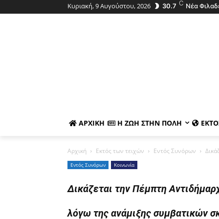
C
Κυριακή, 9 Αυγούστου, 2026
30.7
Νέα Φιλαδ
ΑΡΧΙΚΉ
Η ΖΩΉ ΣΤΗΝ ΠΌΛΗ
ΕΚΤΌ
Αρχική
Εκτός των τειχών
Εντός Συνόρων
Δικά
Εντός Συνόρων
Κοινωνία
Δικάζεται την Πέμπτη Αντιδήμαρχ
λόγω της ανάμιξης συμβατικών σ