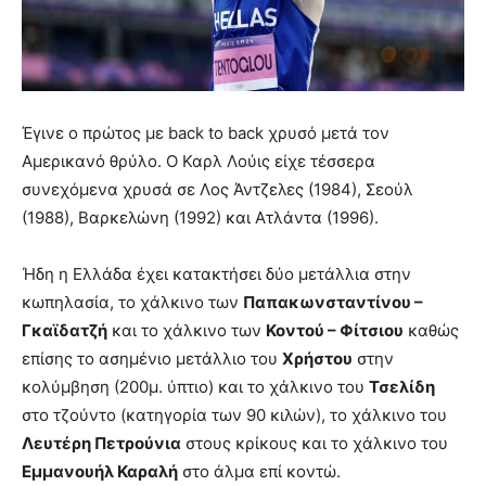
Έγινε ο πρώτος με back to back χρυσό μετά τον
Αμερικανό θρύλο. Ο Καρλ Λούις είχε τέσσερα
συνεχόμενα χρυσά σε Λος Άντζελες (1984), Σεούλ
(1988), Βαρκελώνη (1992) και Ατλάντα (1996).
Ήδη η Ελλάδα έχει κατακτήσει δύο μετάλλια στην
κωπηλασία, το χάλκινο των
Παπακωνσταντίνου –
Γκαϊδατζή
και το χάλκινο των
Κοντού – Φίτσιου
καθώς
επίσης το ασημένιο μετάλλιο του
Χρήστου
στην
κολύμβηση (200μ. ύπτιο) και το χάλκινο του
Τσελίδη
στο τζούντο (κατηγορία των 90 κιλών), το χάλκινο του
Λευτέρη Πετρούνια
στους κρίκους και το χάλκινο του
Εμμανουήλ Καραλή
στο άλμα επί κοντώ.