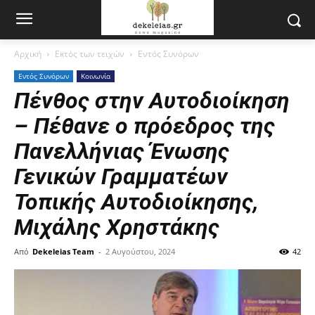
Αρχική
Εκτός των τειχών
Εντός Συνόρων
Εντός Συνόρων
Κοινωνία
Πένθος στην Αυτοδιοίκηση
– Πέθανε ο πρόεδρος της
Πανελλήνιας Ένωσης
Γενικών Γραμματέων
Τοπικής Αυτοδιοίκησης,
Μιχάλης Χρηστάκης
Από
Dekeleias Team
-
2 Αυγούστου, 2024
42