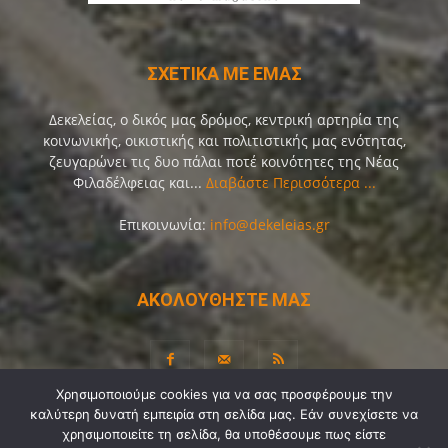
ΣΧΕΤΙΚΑ ΜΕ ΕΜΑΣ
Δεκελείας, ο δικός μας δρόμος, κεντρική αρτηρία της
κοινωνικής, οικιστικής και πολιτιστικής μας ενότητας,
ζευγαρώνει τις δυο πάλαι ποτέ κοινότητες της Νέας
Φιλαδέλφειας και...
Διαβάστε Περισσότερα ...
Επικοινωνία:
info@dekeleias.gr
ΑΚΟΛΟΥΘΗΣΤΕ ΜΑΣ
Χρησιμοποιούμε cookies για να σας προσφέρουμε την
καλύτερη δυνατή εμπειρία στη σελίδα μας. Εάν συνεχίσετε να
Διαύγεια
Λίγα Λόγια για Εμάς
Επικοινωνία
χρησιμοποιείτε τη σελίδα, θα υποθέσουμε πως είστε