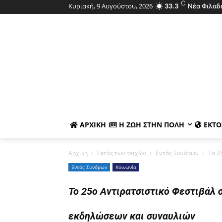
C
Κυριακή, 9 Αυγούστου, 2026
33.3
Νέα Φιλαδ
ΑΡΧΙΚΉ
Η ΖΩΉ ΣΤΗΝ ΠΌΛΗ
ΕΚΤΌ
Αρχική
Εκτός των τειχών
Εντός Συνόρων
Το 2
Εντός Συνόρων
Κοινωνία
Το 25ο Αντιρατσιστικό Φεστιβάλ 
εκδηλώσεων και συναυλιών