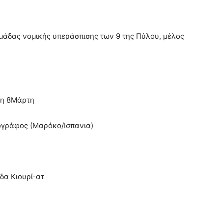
μάδας νομικής υπεράσπισης των 9 της Πύλου, μέλος
υση 8Μάρτη
ιογράφος (Μαρόκο/Ισπανια)
δα Κιουρί-ατ