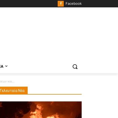
Facebook
ΈΑ
εων και...
Τελευταία Νέα