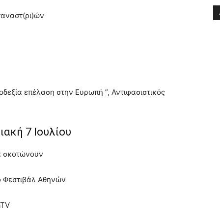
ταναστ(ρι)ών
δεξία επέλαση στην Ευρωπή ”, Αντιφασιστικός
ιακή 7 Ιουλίου
ρα σκοτώνουν
κό Φεστιβάλ Αθηνών
aTV