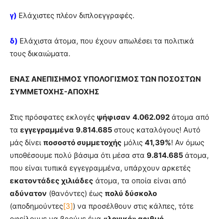
γ)
Ελάχιστες πλέον διπλοεγγραφές.
δ)
Ελάχιστα άτομα, που έχουν απωλέσει τα πολιτικά
τους δικαιώματα.
ΕΝΑΣ ΑΝΕΠΙΣΗΜΟΣ ΥΠΟΛΟΓΙΣΜΟΣ ΤΩΝ ΠΟΣΟΣΤΩΝ
ΣΥΜΜΕΤΟΧΗΣ-ΑΠΟΧΗΣ
Στις πρόσφατες εκλογές
ψήφισαν
4.062.092
άτομα από
τα
εγγεγραμμένα
9.814.685
στους καταλόγους! Αυτό
μάς δίνει
ποσοστό συμμετοχής
μόλις
41,39%
! Αν όμως
υποθέσουμε πολύ βάσιμα ότι μέσα στα
9.814.685
άτομα,
που είναι τυπικά εγγεγραμμένα, υπάρχουν αρκετές
εκατοντάδες χιλιάδες
άτομα, τα οποία είναι από
αδύνατον
(θανόντες) έως
πολύ δύσκολο
(αποδημούντες
[3]
) να προσέλθουν στις κάλπες, τότε
οφείλουμε να βρούμε ένα
«λογικό» αριθμό