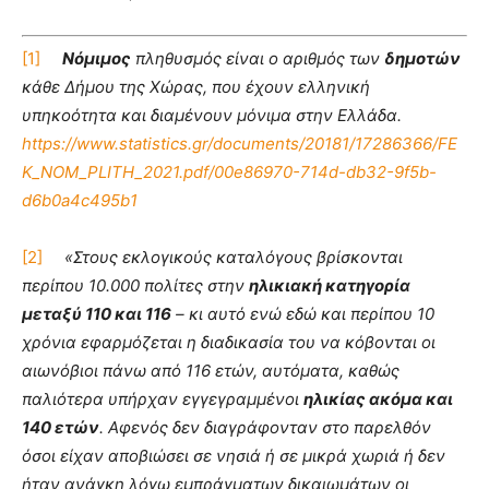
[1]
Νόμιμος
πληθυσμός είναι ο αριθμός των
δημοτών
κάθε Δήμου της Χώρας, που έχουν ελληνική
υπηκοότητα και διαμένουν μόνιμα στην Ελλάδα.
https://www.statistics.gr/documents/20181/17286366/FE
K_NOM_PLITH_2021.pdf/00e86970-714d-db32-9f5b-
d6b0a4c495b1
[2]
«Στους εκλογικούς καταλόγους βρίσκονται
περίπου 10.000 πολίτες στην
ηλικιακή κατηγορία
μεταξύ 110 και 116
– κι αυτό ενώ εδώ και περίπου 10
χρόνια εφαρμόζεται η διαδικασία του να κόβονται οι
αιωνόβιοι πάνω από 116 ετών, αυτόματα, καθώς
παλιότερα υπήρχαν εγγεγραμμένοι
ηλικίας ακόμα και
140 ετών
. Αφενός δεν διαγράφονταν στο παρελθόν
όσοι είχαν αποβιώσει σε νησιά ή σε μικρά χωριά ή δεν
ήταν ανάγκη λόγω εμπράγματων δικαιωμάτων οι