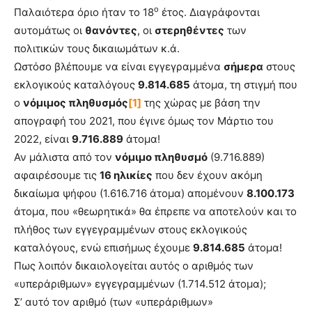
ο
Παλαιότερα όριο ήταν το 18
έτος. Διαγράφονται
αυτομάτως οι
θανόντες
, οι
στερηθέντες
των
πολιτικών τους δικαιωμάτων κ.ά.
Ωστόσο βλέπουμε να είναι εγγεγραμμένα
σήμερα
στους
εκλογικούς καταλόγους
9.814.685
άτομα, τη στιγμή που
ο
νόμιμος πληθυσμός
[1]
της χώρας με βάση την
απογραφή του 2021, που έγινε όμως τον Μάρτιο του
2022, είναι
9.716.889
άτομα!
Αν μάλιστα από τον
νόμιμο πληθυσμό
(9.716.889)
αφαιρέσουμε τις
16 ηλικίες
που δεν έχουν ακόμη
δικαίωμα ψήφου (1.616.716 άτομα) απομένουν
8.100.173
άτομα, που «θεωρητικά» θα έπρεπε να αποτελούν και το
πλήθος των εγγεγραμμένων στους εκλογικούς
καταλόγους, ενώ επισήμως έχουμε
9.814.685
άτομα!
Πως λοιπόν δικαιολογείται αυτός ο αριθμός των
«υπεράριθμων» εγγεγραμμένων (1.714.512 άτομα);
Σ’ αυτό τον αριθμό (των «υπεράριθμων»