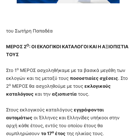
του Σωτήρη Παπαδέα
Ο
ΜΕΡΟΣ 2
: ΟΙ ΕΚΛΟΓΙΚΟΙ ΚΑΤΑΛΟΓΟΙ
ΚΑΙ Η ΑΞΙΟΠΙΣΤΙΑ
ΤΟΥΣ
ο
Στο 1
ΜΕΡΟΣ ασχοληθήκαμε με τα βασικά μεγέθη των
εκλογών και τις μεταξύ τους
ποσοστιαίες σχέσεις
. Στο
ο
2
ΜΕΡΟΣ θα ασχοληθούμε με τους
εκλογικούς
καταλόγους
και την
αξιοπιστία
τους.
Στους εκλογικούς καταλόγους
εγγράφονται
αυτομάτως
οι Έλληνες και Ελληνίδες υπήκοοι στην
αρχή κάθε έτους, εντός του οποίου έτους θα
ο
συμπληρώσουν
το 17
έτος
της ηλικίας τους.