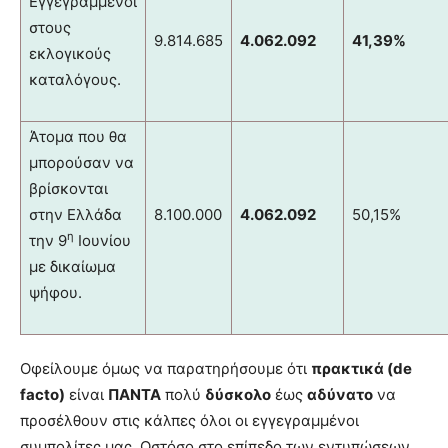
Εγγεγραμμένοι
στους
9.814.685
4.062.092
41,39%
εκλογικούς
καταλόγους.
Άτομα που θα
μπορούσαν να
βρίσκονται
στην Ελλάδα
8.100.000
4.062.092
50,15%
η
την 9
Ιουνίου
με δικαίωμα
ψήφου.
Οφείλουμε όμως να παρατηρήσουμε ότι
πρακτικά (
de
facto)
είναι
ΠΑΝΤΑ
πολύ
δύσκολο
έως
αδύνατο
να
προσέλθουν στις κάλπες όλοι οι εγγεγραμμένοι
συμπολίτες μας. Ωστόσο στο επίπεδο των εντυπώσεων,