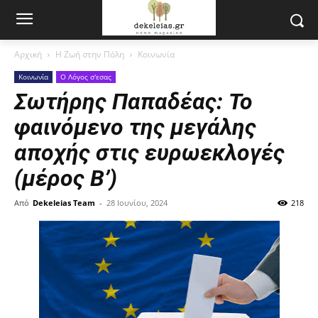
Αρχική
Η Ζωή στην Πόλη
Κοινωνία
Κοινωνία
Ο Λόγος σ'εσας
Σωτήρης Παπαδέας: Το
φαινόμενο της μεγάλης
αποχής στις ευρωεκλογές
(μέρος B’)
Από
Dekeleias Team
-
28 Ιουνίου, 2024
218