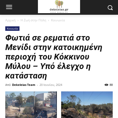
Αρχική
Η Ζωή στην Πόλη
Κοινωνία
Κοινωνία
Φωτιά σε ρεματιά στο
Μενίδι στην κατοικημένη
περιοχή του Κόκκινου
Μύλου – Υπό έλεγχο η
κατάσταση
Από
Dekeleias Team
-
20 Ιουνίου, 2024
88