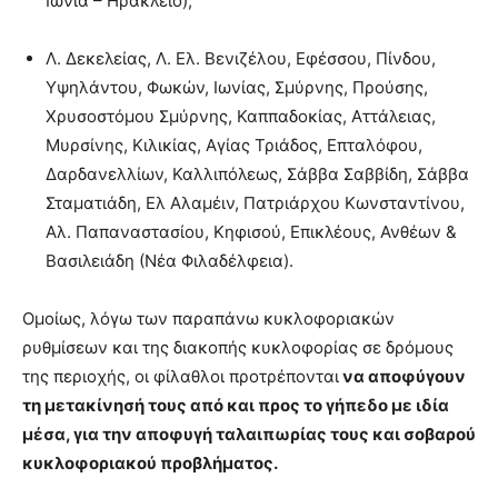
Ιωνία – Ηράκλειο),
Λ. Δεκελείας, Λ. Ελ. Βενιζέλου, Εφέσσου, Πίνδου,
Υψηλάντου, Φωκών, Ιωνίας, Σμύρνης, Προύσης,
Χρυσοστόμου Σμύρνης, Καππαδοκίας, Αττάλειας,
Μυρσίνης, Κιλικίας, Αγίας Τριάδος, Επταλόφου,
Δαρδανελλίων, Καλλιπόλεως, Σάββα Σαββίδη, Σάββα
Σταματιάδη, Ελ Αλαμέιν, Πατριάρχου Κωνσταντίνου,
Αλ. Παπαναστασίου, Κηφισού, Επικλέους, Ανθέων &
Βασιλειάδη (Νέα Φιλαδέλφεια).
Ομοίως, λόγω των παραπάνω κυκλοφοριακών
ρυθμίσεων και της διακοπής κυκλοφορίας σε δρόμους
της περιοχής, οι φίλαθλοι προτρέπονται
να αποφύγουν
τη μετακίνησή τους από και προς το γήπεδο με ιδία
μέσα, για την αποφυγή ταλαιπωρίας τους και σοβαρού
κυκλοφοριακού προβλήματος.