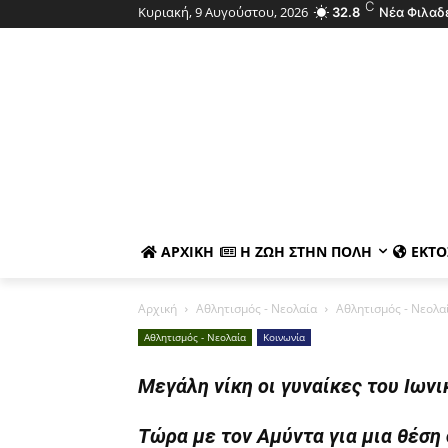
C
Κυριακή, 9 Αυγούστου, 2026
32.8
Νέα Φιλαδ
ΑΡΧΙΚΉ
Η ΖΩΉ ΣΤΗΝ ΠΌΛΗ
ΕΚΤΌ
Αρχική
Αθλητισμός - Νεολαία
Αθλητισμός - Νεολα
Αθλητισμός - Νεολαία
Κοινωνία
Μεγάλη νίκη οι γυναίκες του Ιωνι
Τώρα με τον Αμύντα για μια θέση 