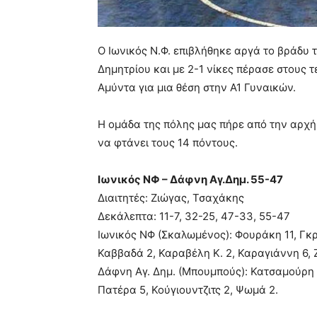
Ο Ιωνικός Ν.Φ. επιβλήθηκε αργά το βράδυ 
Δημητρίου και με 2-1 νίκες πέρασε στους τ
Αμύντα για μια θέση στην Α1 Γυναικών.
Η ομάδα της πόλης μας πήρε από την αρχή 
να φτάνει τους 14 πόντους.
Ιωνικός ΝΦ – Δάφνη Αγ.Δημ. 55-47
Διαιτητές: Ζιώγας, Τσαχάκης
Δεκάλεπτα: 11-7, 32-25, 47-33, 55-47
Ιωνικός ΝΦ (Σκαλωμένος): Φουράκη 11, Γκρι
Καββαδά 2, Καραβέλη Κ. 2, Καραγιάννη 6, Ζ
Δάφνη Αγ. Δημ. (Μπουμπούς): Κατσαμούρη Χ
Πατέρα 5, Κούγιουντζιτς 2, Ψωμά 2.