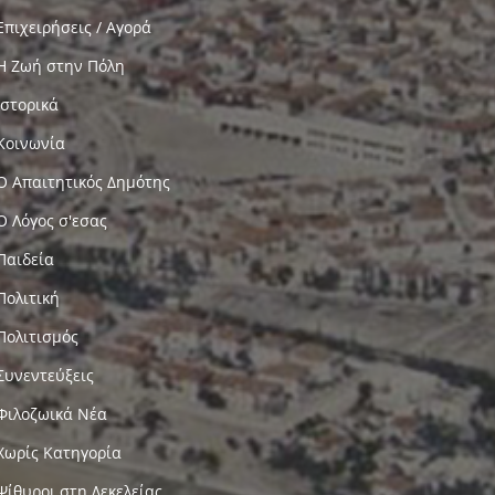
Επιχειρήσεις / Αγορά
Η Ζωή στην Πόλη
Ιστορικά
Κοινωνία
Ο Απαιτητικός Δημότης
Ο Λόγος σ'εσας
Παιδεία
Πολιτική
Πολιτισμός
Συνεντεύξεις
Φιλοζωικά Νέα
Χωρίς Κατηγορία
Ψίθυροι στη Δεκελείας…