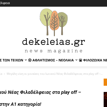
έλφεια
Σ ΤΩΝ ΤΕΙΧΏΝ
ΑΘΛΗΤΙΣΜΌΣ – ΝΕΟΛΑΊΑ
ΦΙΛΟΖΩΙΚΆ Ν
ία
Μεγάλη νίκη οι γυναίκες του Ιωνικού Νέας Φιλαδέλφειας στα play off –...
κού Νέας Φιλαδέλφειας στα play off –
στην Α1 κατηγορία!