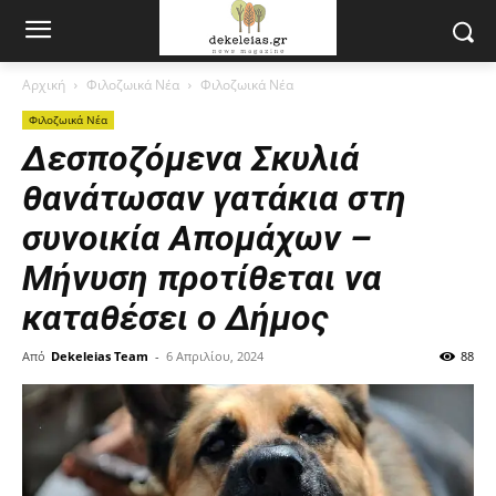
Αρχική
Φιλοζωικά Νέα
Φιλοζωικά Νέα
Φιλοζωικά Νέα
Δεσποζόμενα Σκυλιά
θανάτωσαν γατάκια στη
συνοικία Απομάχων –
Μήνυση προτίθεται να
καταθέσει ο Δήμος
Από
Dekeleias Team
-
6 Απριλίου, 2024
88