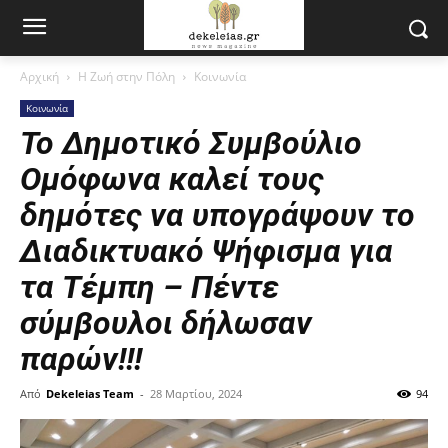
Αρχική
Η Ζωή στην Πόλη
Κοινωνία
Κοινωνία
Το Δημοτικό Συμβούλιο
Ομόφωνα καλεί τους
δημότες να υπογράψουν το
Διαδικτυακό Ψήφισμα για
τα Τέμπη – Πέντε
σύμβουλοι δήλωσαν
παρών!!!
Από
Dekeleias Team
-
28 Μαρτίου, 2024
94