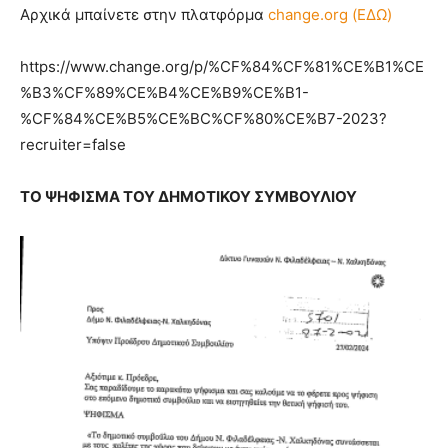
Αρχικά μπαίνετε στην πλατφόρμα
change.org (ΕΔΩ)
https://www.change.org/p/%CF%84%CF%81%CE%B1%CE
%B3%CF%89%CE%B4%CE%B9%CE%B1-
%CF%84%CE%B5%CE%BC%CF%80%CE%B7-2023?
recruiter=false
ΤΟ ΨΗΦΙΣΜΑ ΤΟΥ ΔΗΜΟΤΙΚΟΥ ΣΥΜΒΟΥΛΙΟΥ