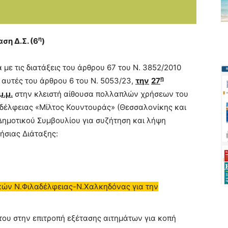
η
ση Δ.Σ. (
6
)
ε τις διατάξεις του άρθρου 67 του Ν. 3852/2010
η
 αυτές του άρθρου 6 του Ν. 5053/23,
την
27
μ.μ.
στην κλειστή αίθουσα πολλαπλών χρήσεων του
λαδέλφειας «Μίλτος Κουντουράς» (Θεσσαλονίκης και
Δημοτικού Συμβουλίου για συζήτηση και λήψη
σιας Διάταξης:
κών Ν.Φιλαδέλφειας-Ν.Χαλκηδόνας για την
ου στην επιτροπή εξέτασης αιτημάτων για κοπή