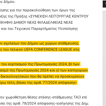
υ Δήμου.
ίησης για την παρακολούθηση των όρων της
αξης της Πράξης «ΣΥΝΕΧΙΣΗ ΛΕΙΤΟΥΡΓΙΑΣ ΚΕΝΤΡΟΥ
(ΚΗΦΗ) ΔΗΜΟΥ ΝΕΑΣ ΦΙΛΑΔΕΛΦΕΙΑΣ ΝΕΑΣ
και του Τεχνικού Παραρτήματος Υλοποίησης
ν σχολείων του Δήμου ως χώρων στάθμευσης,
γής του τελικού UEFA CONFERENCE LEAGUE στις
 του εορτασμού της Πρωτομαγιάς 2024, β) των
τασμό της Πρωτομαγιάς 2024 και γ) των κατηγοριών
δικαιολογητικών που θα πρέπει να προσκομίσουν
ρω τέλη, βάσει της αριθ. 77/2024 απόφασης-
την χωροθέτηση θέσης στάσης-στάθμευσης ΤΑΞΙ επί
σει της αριθ. 78/2024 απόφασης-εισήγησης της Δημ.