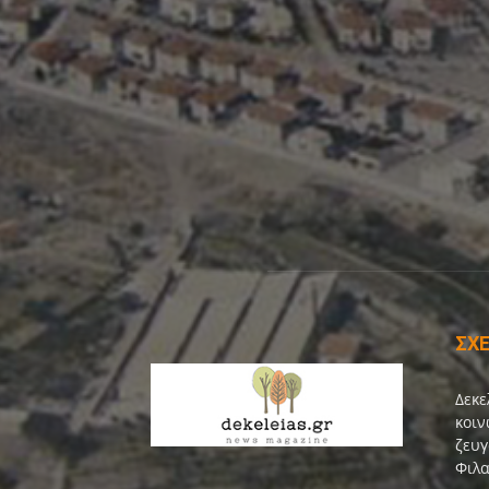
ΣΧΕ
Δεκε
κοιν
ζευγ
Φιλα