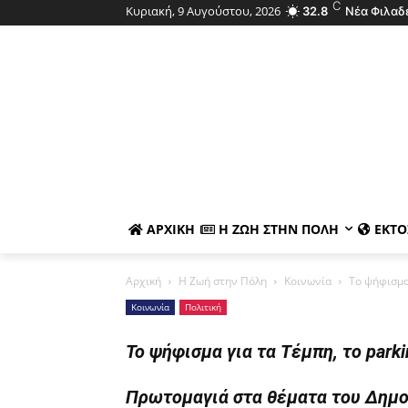
C
Κυριακή, 9 Αυγούστου, 2026
32.8
Νέα Φιλαδ
ΑΡΧΙΚΉ
Η ΖΩΉ ΣΤΗΝ ΠΌΛΗ
ΕΚΤΌ
Αρχική
Η Ζωή στην Πόλη
Κοινωνία
Το ψήφισμα 
Κοινωνία
Πολιτική
Το ψήφισμα για τα Τέμπη, το park
Πρωτομαγιά στα θέματα του Δημο