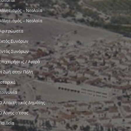
Editorial
Αθλητισμός – Νεολαία
Αθλητισμός – Νεολαία
Αφιερώματα
Εκτός Συνόρων
Εντός Συνόρων
Επιχειρήσεις / Αγορά
Η Ζωή στην Πόλη
Ιστορικά
Κοινωνία
Ο Απαιτητικός Δημότης
Ο Λόγος σ'εσας
Παιδεία