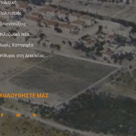
Πολιτική
Πολιτισμός
Συνεντεύξεις
Φιλοζωικά Νέα
Χωρίς Κατηγορία
Ψίθυροι στη Δεκελείας…
ΚΟΛΟΥΘΗΣΤΕ ΜΑΣ