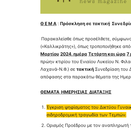
Θ Ε Μ Α
:
Πρόσκληση σε
τακτική
Συνεδρία
Παρακαλείσθε όπως προσέλθετε, σύμφωνα μ
(«Καλλικράτης»), όπως τροποποιήθηκε από
Μαρτίου
20
24
, ημέρα
Τετάρτη
και ώρα
7
πρώην κτιρίου του Ενιαίου Λυκείου Ν. Φι
Λαχανά-Ν.Φ.) σε
τακτική
Συνεδρίαση του 
απόφασης στα παρακάτω θέματα της Ημερή
ΘΕΜΑΤΑ ΗΜΕΡΗΣΙΑΣ ΔΙΑΤΑΞΗΣ
Έγκριση ψηφίσματος του Δικτύου Γυναι
σιδηροδρομική τραγωδία των Τεμπών.
Ορισμός Προέδρου με τον αναπληρωτή τ