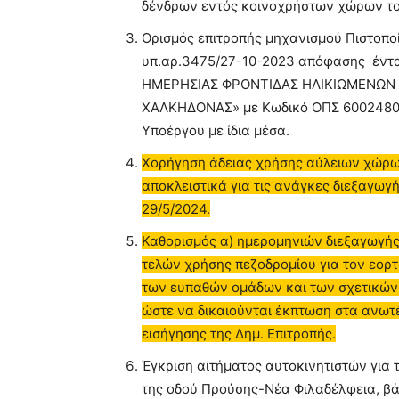
δένδρων εντός κοινοχρήστων χώρων το
Ορισμός επιτροπής μηχανισμού Πιστοπο
υπ.αρ.3475/27-10-2023 απόφασης έντ
ΗΜΕΡΗΣΙΑΣ ΦΡΟΝΤΙΔΑΣ ΗΛΙΚΙΩΜΕΝΩΝ 
ΧΑΛΚΗΔΟΝΑΣ» με Κωδικό ΟΠΣ 6002480 
Υποέργου με ίδια μέσα.
Χορήγηση άδειας χρήσης αύλειων χώρω
αποκλειστικά για τις ανάγκες διεξαγω
29/5/2024.
Καθορισμός α) ημερομηνιών διεξαγωγής
τελών χρήσης πεζοδρομίου για τον εορ
των ευπαθών ομάδων και των σχετικών 
ώστε να δικαιούνται έκπτωση στα ανωτέ
εισήγησης της Δημ. Επιτροπής.
Έγκριση αιτήματος αυτοκινητιστών για 
της οδού Προύσης-Νέα Φιλαδέλφεια, βά