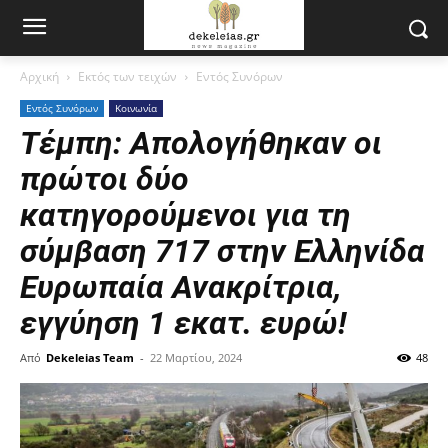
Αρχική
Εκτός των τειχών
Εντός Συνόρων
Εντός Συνόρων
Κοινωνία
Τέμπη: Απολογήθηκαν οι
πρώτοι δύο
κατηγορούμενοι για τη
σύμβαση 717 στην Ελληνίδα
Ευρωπαία Ανακρίτρια,
εγγύηση 1 εκατ. ευρώ!
Από
Dekeleias Team
-
22 Μαρτίου, 2024
48