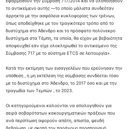
εφαρμόσουν την Σύμβαση 717/2014 και να υλοποιήσουν
το αντικείμενο αυτής —το οποίο μάλιστα συνδεόταν
άρρηκτα με την ασφάλεια κυκλοφορίας των τρένων,
όπως αποδείχθηκε με τον τραγικότερο τρόπο από το
δυστύχημα στο Άδενδρο και το πρόσφατο πολύνεκρο
δυστύχημα στα Τέμπη, τα οποία, θα είχαν με βεβαιότητα
αποφευχθεί εάν είχε ολοκληρωθεί το αντικείμενο της
Σύμβασης 717 με το σύστημα ETCS σε λειτουργία».
Κατά την εκτίμηση των εισαγγελέων που ερεύνησαν την
υπόθεση , η μη εκτέλεση της σύμβασης συνδέεται τόσο
με το δυστύχημα στο ‘Αδενδρο, το 2017 όσο και με την
τραγωδία των Τεμπών , το 2023.
Οι κατηγορούμενοι καλούνται να απολογηθούν για
σειρά σοβαρότατων κακουργηματικών πράξεων που
ανά περίπτωση αφορούν απάτη, απιστία, ψευδή
βεβαίωση, με σκοπό τον παράνομο προσπορισμό