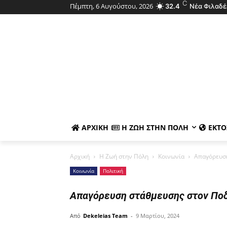
C
Πέμπτη, 6 Αυγούστου, 2026
32.4
Νέα Φιλαδέ
ΑΡΧΙΚΉ
Η ΖΩΉ ΣΤΗΝ ΠΌΛΗ
ΕΚΤΌ
Αρχική
Η Ζωή στην Πόλη
Κοινωνία
Απαγόρευση
Κοινωνία
Πολιτική
Απαγόρευση στάθμευσης στον Ποδ
Από
Dekeleias Team
-
9 Μαρτίου, 2024