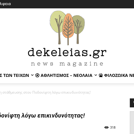
λφεια
Σ ΤΩΝ ΤΕΙΧΏΝ
ΑΘΛΗΤΙΣΜΌΣ – ΝΕΟΛΑΊΑ
ΦΙΛΟΖΩΙΚΆ Ν
 στάθμευσης στον Ποδονίφτη λόγω επικινδυνότητας!
ονίφτη λόγω επικινδυνότητας!
318