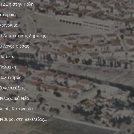
Η Ζωή στην Πόλη
Ιστορικά
Κοινωνία
Ο Απαιτητικός Δημότης
Ο Λόγος σ'εσας
Παιδεία
Πολιτική
Πολιτισμός
Συνεντεύξεις
Φιλοζωικά Νέα
Χωρίς Κατηγορία
Ψίθυροι στη Δεκελείας…