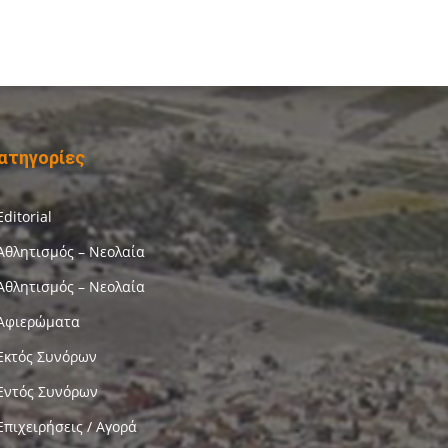
ατηγορίες
Editorial
Αθλητισμός – Νεολαία
Αθλητισμός – Νεολαία
Αφιερώματα
Εκτός Συνόρων
Εντός Συνόρων
Επιχειρήσεις / Αγορά