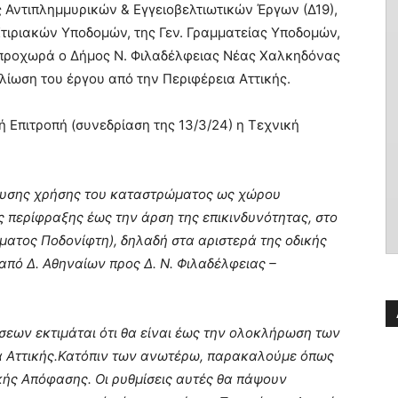
 Αντιπλημμυρικών & Εγγειοβελτιωτικών Έργων (Δ19),
Κτιριακών Υποδομών, της Γεν. Γραμματείας Υποδομών,
προχωρά ο Δήμος Ν. Φιλαδέλφειας Νέας Χαλκηδόνας
ελίωση του έργου από την Περιφέρεια Αττικής.
ή Επιτροπή (συνεδρίαση της 13/3/24) η Τεχνική
ρευσης χρήσης του καταστρώματος ως χώρου
 περίφραξης έως την άρση της επικινδυνότητας, στο
ματος Ποδονίφτη), δηλαδή στα αριστερά της οδικής
από Δ. Αθηναίων προς Δ. Ν. Φιλαδέλφειας –
εων εκτιμάται ότι θα είναι έως την ολοκλήρωση των
α Αττικής.Κατόπιν των ανωτέρω, παρακαλούμε όπως
κής Απόφασης. Οι ρυθμίσεις αυτές θα πάψουν