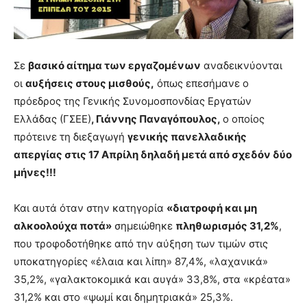
Σε
βασικό αίτημα των εργαζομένων
αναδεικνύονται
οι
αυξήσεις στους μισθούς,
όπως επεσήμανε ο
πρόεδρος της Γενικής Συνομοσπονδίας Εργατών
Ελλάδας (ΓΣΕΕ)
, Γιάννης Παναγόπουλος,
ο οποίος
πρότεινε τη διεξαγωγή
γενικής πανελλαδικής
απεργίας στις 17 Απρίλη δηλαδή μετά από σχεδόν δύο
μήνες!!!
Και αυτά όταν στην κατηγορία
«διατροφή και μη
αλκοολούχα ποτά»
σημειώθηκε
πληθωρισμός 31,2%
,
που τροφοδοτήθηκε από την αύξηση των τιμών στις
υποκατηγορίες «έλαια και λίπη» 87,4%, «λαχανικά»
35,2%, «γαλακτοκομικά και αυγά» 33,8%, στα «κρέατα»
31,2% και στο «ψωμί και δημητριακά» 25,3%.