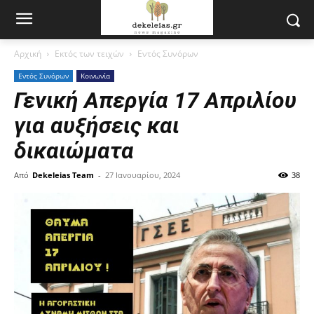
Αρχική
Εκτός των τειχών
Εντός Συνόρων
Εντός Συνόρων
Κοινωνία
Γενική Απεργία 17 Απριλίου
για αυξήσεις και
δικαιώματα
Από
Dekeleias Team
-
27 Ιανουαρίου, 2024
38