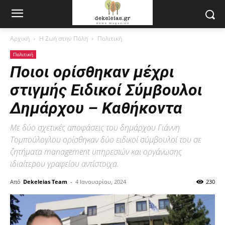
Αρχική
Η Ζωή στην Πόλη
Πολιτική
Πολιτική
Ποιοι ορίσθηκαν μέχρι
στιγμής Ειδικοί Σύμβουλοι
Δημάρχου – Καθήκοντα
Με δύο σχετικές αποφάσεις του δημάρχου Γιάννη
Τομπούλογλου ορίσθηκαν δύο ειδικοί σύμβουλοί του σε
ζητήματα management υπηρεσιών και οργάνωσης
ιδιαίτερου γραφείου αντίστοιχα.
Από
Dekeleias Team
-
4 Ιανουαρίου, 2024
230