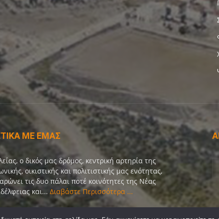
ΤΙΚΑ ΜΕ ΕΜΑΣ
Α
λείας, ο δικός μας δρόμος, κεντρική αρτηρία της
ωνικής, οικιστικής και πολιτιστικής μας ενότητας,
αρώνει τις δυο πάλαι ποτέ κοινότητες της Νέας
δέλφειας και...
Διαβάστε Περισσότερα ...
οινωνία:
info@dekeleias.gr