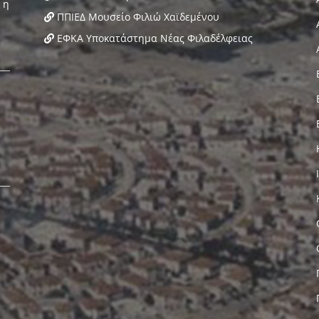
ΠΠΙΕΔ Μουσείο Φιλιώ Χαϊδεμένου
ΕΦΚΑ Υποκατάστημα Νέας Φιλαδέλφειας