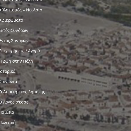
Αθλητισμός – Νεολαία
Αφιερώματα
Εκτός Συνόρων
Εντός Συνόρων
Επιχειρήσεις / Αγορά
Η Ζωή στην Πόλη
Ιστορικά
Κοινωνία
Ο Απαιτητικός Δημότης
Ο Λόγος σ'εσας
Παιδεία
Πολιτική