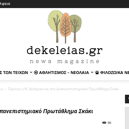
λφεια
Σ ΤΩΝ ΤΕΙΧΏΝ
ΑΘΛΗΤΙΣΜΌΣ – ΝΕΟΛΑΊΑ
ΦΙΛΟΖΩΙΚΆ Ν
ία
Πρώτος ο Ν. Δεληγιάννης στο Διαπανεπιστημιακό Πρωτάθλημα Σκάκι
απανεπιστημιακό Πρωτάθλημα Σκάκι
66