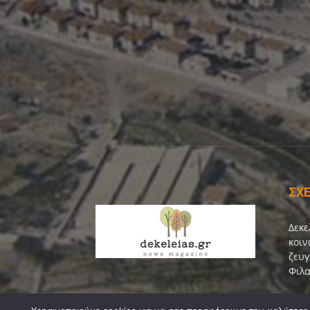
ΣΧΕ
Δεκε
κοιν
ζευγ
Φιλα
Επικ