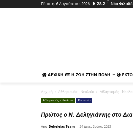
C
Πέμπτη, 6 Αυγούστου, 2026
28.2
Νέα Φιλαδέ
ΑΡΧΙΚΉ
Η ΖΩΉ ΣΤΗΝ ΠΌΛΗ
ΕΚΤΌ
Αρχική
Αθλητισμός - Νεολαία
Αθλητισμός - Νεολα
Αθλητισμός - Νεολαία
Κοινωνία
Πρώτος ο Ν. Δεληγιάννης στο Δι
Από
Dekeleias Team
-
24 Δεκεμβρίου, 2023