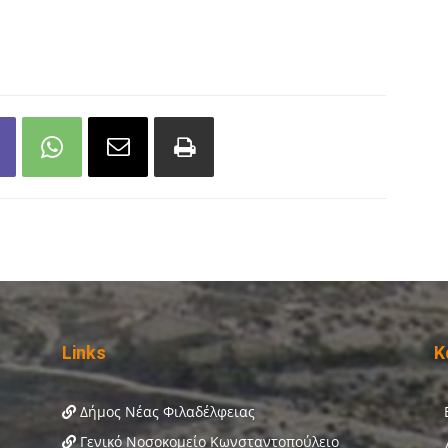
Links
Κ
Δήμος Νέας Φιλαδέλφειας
Γενικό Νοσοκομείο Κωνσταντοπούλειο