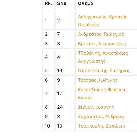
Rk.
SNo
Ονομα
Δεληγιάννης, Χρήστος
1
2
Νικόλαος
2
7
Ανδρεάτος, Γεώργιος
3
3
Βρεττός, Αυγουστίνος
Τζοβάνης, Αναστάσιος
4
4
Αναγνώστης
5
19
Ντουντούμης, Σωτήριος
6
9
Τσότρας, Ιωάννης
Κατσαδώρος-Φέγερος,
7
17
Κωνστ
8
24
Στένος, Ιωάννης
9
8
Ζαχαράτος, Ανδρέας
10
13
Τσαμπούλη, Βασιλική