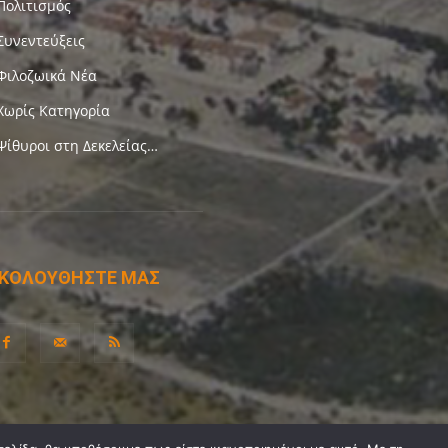
Πολιτισμός
Συνεντεύξεις
Φιλοζωικά Νέα
Χωρίς Κατηγορία
Ψίθυροι στη Δεκελείας…
ΚΟΛΟΥΘΗΣΤΕ ΜΑΣ