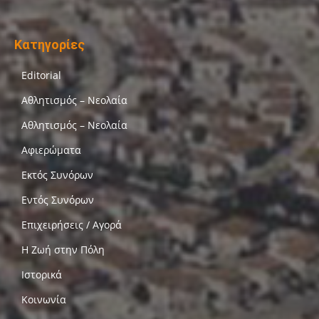
Κατηγορίες
Editorial
Αθλητισμός – Νεολαία
Αθλητισμός – Νεολαία
Αφιερώματα
Εκτός Συνόρων
Εντός Συνόρων
Επιχειρήσεις / Αγορά
Η Ζωή στην Πόλη
Ιστορικά
Κοινωνία