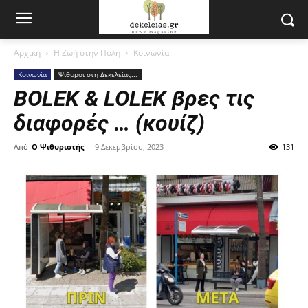
Αρχική
Η Ζωή στην Πόλη
Κοινωνία
Κοινωνία
Ψίθυροι στη Δεκελείας...
BOLEK & LOLEK βρες τις
διαφορές … (κουίζ)
Από
Ο Ψιθυριστής
-
9 Δεκεμβρίου, 2023
131