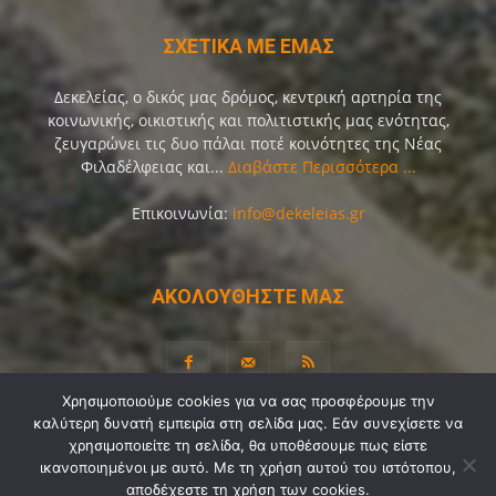
ΣΧΕΤΙΚΑ ΜΕ ΕΜΑΣ
Δεκελείας, ο δικός μας δρόμος, κεντρική αρτηρία της
κοινωνικής, οικιστικής και πολιτιστικής μας ενότητας,
ζευγαρώνει τις δυο πάλαι ποτέ κοινότητες της Νέας
Φιλαδέλφειας και...
Διαβάστε Περισσότερα ...
Επικοινωνία:
info@dekeleias.gr
ΑΚΟΛΟΥΘΗΣΤΕ ΜΑΣ
Χρησιμοποιούμε cookies για να σας προσφέρουμε την
καλύτερη δυνατή εμπειρία στη σελίδα μας. Εάν συνεχίσετε να
Διαύγεια
Λίγα Λόγια για Εμάς
Επικοινωνία
χρησιμοποιείτε τη σελίδα, θα υποθέσουμε πως είστε
ικανοποιημένοι με αυτό. Με τη χρήση αυτού του ιστότοπου,
Όροι Χρήσης
Προσωπικά Δεδομένα
Sitemap
αποδέχεστε τη χρήση των cookies.
Ψηφοφορίες