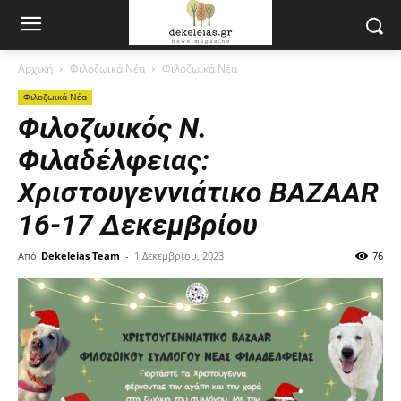
Αρχική
Φιλοζωικά Νέα
Φιλοζωικά Νέα
Φιλοζωικά Νέα
Φιλοζωικός Ν.
Φιλαδέλφειας:
Χριστουγεννιάτικο BAZAAR
16-17 Δεκεμβρίου
Από
Dekeleias Team
-
1 Δεκεμβρίου, 2023
76