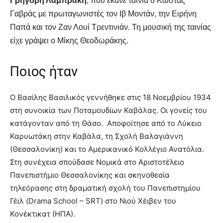
Γρηγόρη Λαμπράκη
, που έκανε ταινία ο Κώστας
Γαβράς με πρωταγωνιστές τον Ιβ Μοντάν, την Ειρήνη
Παπά και τον Ζαν Λουί Τρεντινιάν. Τη μουσική της ταινίας
είχε γράψει ο Μίκης Θεοδωράκης.
Ποιος ήταν
Ο Βασίλης Βασιλικός γεννήθηκε στις 18 Νοεμβρίου 1934
στη συνοικία των Ποταμουδίων Καβάλας. Οι γονείς του
κατάγονταν από τη Θάσο. Αποφοίτησε από το Λύκειο
Καρυωτάκη στην Καβάλα, τη Σχολή Βαλαγιάννη
(Θεσσαλονίκη) και το Αμερικανικό Κολλέγιο Ανατόλια.
Στη συνέχεια σπούδασε Νομικά στο Αριστοτέλειο
Πανεπιστήμιο Θεσσαλονίκης και σκηνοθεσία
τηλεόρασης στη δραματική σχολή του Πανεπιστημίου
Γέιλ (Drama School – SRT) στο Νιού Χέιβεν του
Κονέκτικατ (ΗΠΑ).