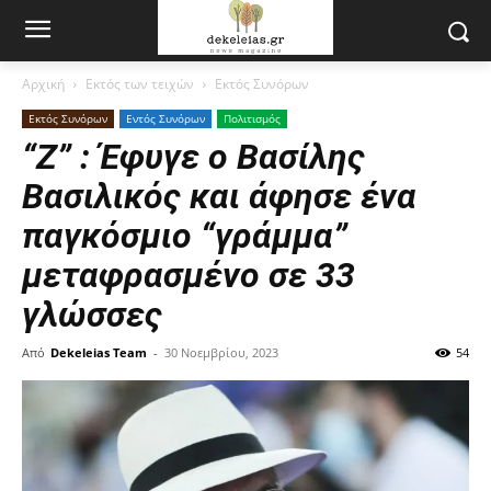
Αρχική
Εκτός των τειχών
Εκτός Συνόρων
Εκτός Συνόρων
Εντός Συνόρων
Πολιτισμός
“Ζ” : Έφυγε ο Βασίλης
Βασιλικός και άφησε ένα
παγκόσμιο “γράμμα”
μεταφρασμένο σε 33
γλώσσες
Από
Dekeleias Team
-
30 Νοεμβρίου, 2023
54