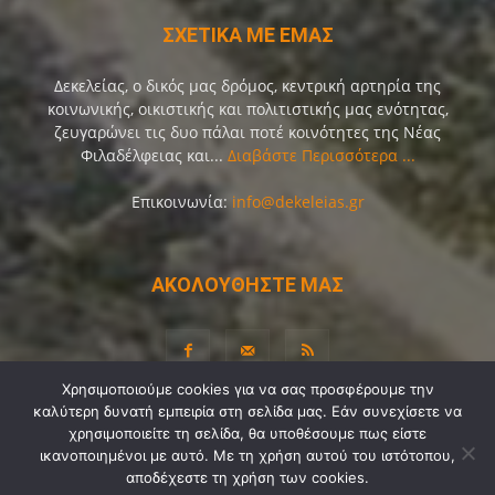
ΣΧΕΤΙΚΑ ΜΕ ΕΜΑΣ
Δεκελείας, ο δικός μας δρόμος, κεντρική αρτηρία της
κοινωνικής, οικιστικής και πολιτιστικής μας ενότητας,
ζευγαρώνει τις δυο πάλαι ποτέ κοινότητες της Νέας
Φιλαδέλφειας και...
Διαβάστε Περισσότερα ...
Επικοινωνία:
info@dekeleias.gr
ΑΚΟΛΟΥΘΗΣΤΕ ΜΑΣ
Χρησιμοποιούμε cookies για να σας προσφέρουμε την
καλύτερη δυνατή εμπειρία στη σελίδα μας. Εάν συνεχίσετε να
Διαύγεια
Λίγα Λόγια για Εμάς
Επικοινωνία
χρησιμοποιείτε τη σελίδα, θα υποθέσουμε πως είστε
ικανοποιημένοι με αυτό. Με τη χρήση αυτού του ιστότοπου,
Όροι Χρήσης
Προσωπικά Δεδομένα
Sitemap
αποδέχεστε τη χρήση των cookies.
Ψηφοφορίες