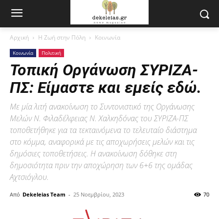
Αρχική
Η Ζωή στην Πόλη
Κοινωνία
Κοινωνία
Πολιτική
Τοπική Οργάνωση ΣΥΡΙΖΑ-
ΠΣ: Είμαστε και εμείς εδώ.
Με μία λιτή ανακοίνωση το Συντονιστικό της Οργάνωσης
Μελών Ν. Φιλαδέλφειας Ν. Χαλκηδόνας του ΣΥΡΙΖΑ-ΠΣ
τοποθετήθηκε για τα τεκταινόμενα το τελευταίο διάστημα
στο κόμμα, αναφορικά με τις αποχωρήσεις μελών και τις
δημόσιες τοποθετήσεις. Η ανακοίνωση δόθηκε στη
δημοσιότητα πριν την αποχώρηση των 6+6 της ομάδας
Αχτσιόγλου.
Από
Dekeleias Team
-
25 Νοεμβρίου, 2023
70