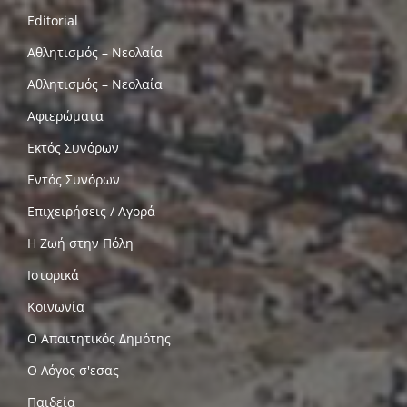
Editorial
Αθλητισμός – Νεολαία
Αθλητισμός – Νεολαία
Αφιερώματα
Εκτός Συνόρων
Εντός Συνόρων
Επιχειρήσεις / Αγορά
Η Ζωή στην Πόλη
Ιστορικά
Κοινωνία
Ο Απαιτητικός Δημότης
Ο Λόγος σ'εσας
Παιδεία