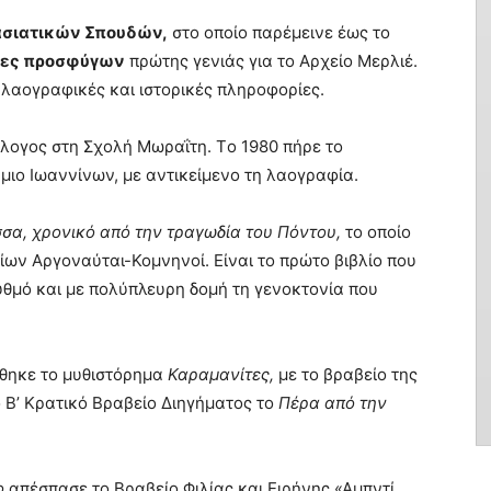
ασιατικών Σπουδών,
στο οποίο παρέμεινε έως το
ίες προσφύγων
πρώτης γενιάς για το Αρχείο Μερλιέ.
ε λαογραφικές και ιστορικές πληροφορίες.
λογος στη Σχολή Mωραΐτη. Tο 1980 πήρε το
μιο Ιωαννίνων, με αντικείμενο τη λαογραφία.
α, χρονικό από την τραγωδία του Πόντου,
το οποίο
ίων Αργοναύται-Κομνηνοί. Είναι το πρώτο βιβλίο που
υθμό και με πολύπλευρη δομή τη γενοκτονία που
ήθηκε το μυθιστόρημα
Καραμανίτες,
με το βραβείο της
ο Β’ Κρατικό Βραβείο Διηγήματος το
Πέρα από την
ο
απέσπασε το Βραβείο Φιλίας και Ειρήνης «Αμπντί