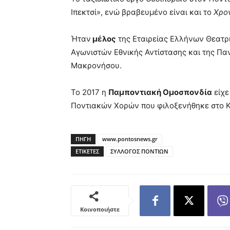
Ιπεκτσί», ενώ βραβευμένο είναι και το
Χρο
Ήταν
μέλος
της Εταιρείας Ελλήνων Θεατ
Αγωνιστών Εθνικής Αντίστασης και της 
Μακρονήσου.
Το 2017 η
Παμποντιακή Ομοσπονδία
είχε
Ποντιακών Χορών που φιλοξενήθηκε στο Κ
ΠΗΓΗ
www.pontosnews.gr
ΕΤΙΚΕΤΕΣ
ΣΥΛΛΟΓΟΣ ΠΟΝΤΙΩΝ
Κοινοποιήστε