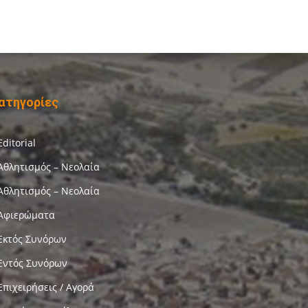
ατηγορίες
Editorial
Αθλητισμός – Νεολαία
Αθλητισμός – Νεολαία
Αφιερώματα
Εκτός Συνόρων
Εντός Συνόρων
Επιχειρήσεις / Αγορά