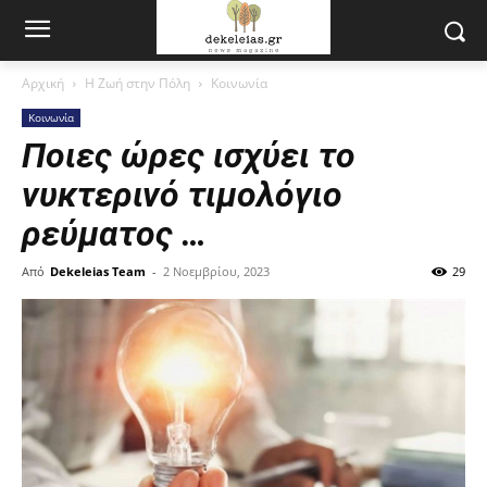
Αρχική
Η Ζωή στην Πόλη
Κοινωνία
Κοινωνία
Ποιες ώρες ισχύει το
νυκτερινό τιμολόγιο
ρεύματος …
Από
Dekeleias Team
-
2 Νοεμβρίου, 2023
29