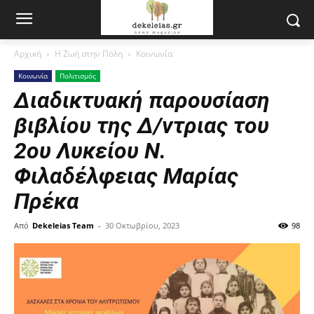
Αρχική
Η Ζωή στην Πόλη
Κοινωνία
Κοινωνία
Πολιτισμός
Διαδικτυακή παρουσίαση
βιβλίου της Δ/ντριας του
2ου Λυκείου Ν.
Φιλαδέλφειας Μαρίας
Πρέκα
Από
Dekeleias Team
-
30 Οκτωβρίου, 2023
98