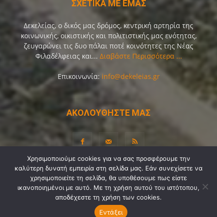
ΣΧΕΤΙΚΑ ΜΕ ΕΜΑΣ
Δεκελείας, ο δικός μας δρόμος, κεντρική αρτηρία της
κοινωνικής, οικιστικής και πολιτιστικής μας ενότητας,
ζευγαρώνει τις δυο πάλαι ποτέ κοινότητες της Νέας
Φιλαδέλφειας και...
Διαβάστε Περισσότερα ...
Επικοινωνία:
info@dekeleias.gr
ΑΚΟΛΟΥΘΗΣΤΕ ΜΑΣ
Χρησιμοποιούμε cookies για να σας προσφέρουμε την
καλύτερη δυνατή εμπειρία στη σελίδα μας. Εάν συνεχίσετε να
Διαύγεια
Λίγα Λόγια για Εμάς
Επικοινωνία
χρησιμοποιείτε τη σελίδα, θα υποθέσουμε πως είστε
Όροι Χρήσης
Προσωπικά Δεδομένα
Sitemap
ικανοποιημένοι με αυτό. Με τη χρήση αυτού του ιστότοπου,
αποδέχεστε τη χρήση των cookies.
Ψηφοφορίες
Εντάξει
© Copyright 2021-2026 by
Dekeleias.gr
©