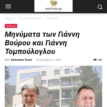
Αρχική
Η Ζωή στην Πόλη
Πολιτική
Πολιτική
Μηνύματα των Γιάννη
Βούρου και Γιάννη
Τομπούλογλου
Από
Dekeleias Team
-
10 Οκτωβρίου, 2023
306