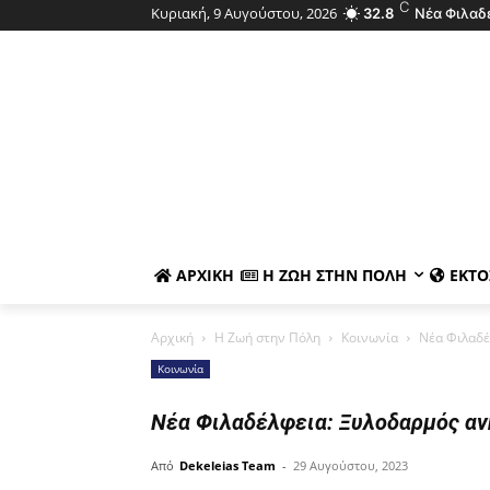
C
Κυριακή, 9 Αυγούστου, 2026
32.8
Νέα Φιλαδ
ΑΡΧΙΚΉ
Η ΖΩΉ ΣΤΗΝ ΠΌΛΗ
ΕΚΤΌ
Αρχική
Η Ζωή στην Πόλη
Κοινωνία
Νέα Φιλαδέ
Κοινωνία
Νέα Φιλαδέλφεια: Ξυλοδαρμός αν
Από
Dekeleias Team
-
29 Αυγούστου, 2023