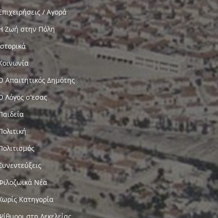
Επιχειρήσεις / Αγορά
Η Ζωή στην Πόλη
Ιστορικά
Κοινωνία
Ο Απαιτητικός Δημότης
Ο Λόγος σ'εσας
Παιδεία
Πολιτική
Πολιτισμός
Συνεντεύξεις
Φιλοζωικά Νέα
Χωρίς Κατηγορία
Ψίθυροι στη Δεκελείας…