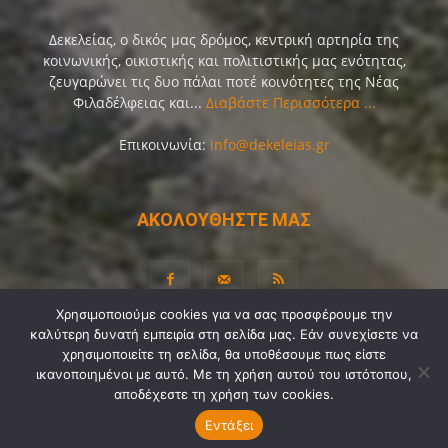
Δεκελείας, ο δικός μας δρόμος, κεντρική αρτηρία της
κοινωνικής, οικιστικής και πολιτιστικής μας ενότητας,
ζευγαρώνει τις δυο πάλαι ποτέ κοινότητες της Νέας
Φιλαδέλφειας και...
Διαβάστε Περισσότερα ...
Επικοινωνία:
info@dekeleias.gr
ΑΚΟΛΟΥΘΗΣΤΕ ΜΑΣ
Χρησιμοποιούμε cookies για να σας προσφέρουμε την
καλύτερη δυνατή εμπειρία στη σελίδα μας. Εάν συνεχίσετε να
Διαύγεια
Λίγα Λόγια για Εμάς
Επικοινωνία
χρησιμοποιείτε τη σελίδα, θα υποθέσουμε πως είστε
ικανοποιημένοι με αυτό. Με τη χρήση αυτού του ιστότοπου,
Όροι Χρήσης
Προσωπικά Δεδομένα
Sitemap
αποδέχεστε τη χρήση των cookies.
Ψηφοφορίες
Εντάξει
© Copyright 2021-2026 by
Dekeleias.gr
©