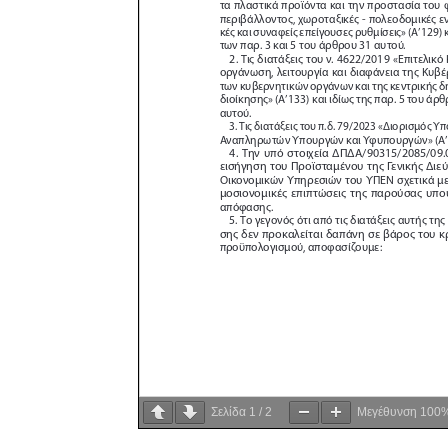
Σελίδα
1
/
2
Μεγέθυνση
100