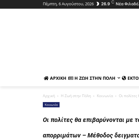
C
Πέμπτη, 6 Αυγούστου, 2026
26.9
Νέα Φιλαδέ
ΑΡΧΙΚΉ
Η ΖΩΉ ΣΤΗΝ ΠΌΛΗ
ΕΚΤΌ
Αρχική
Η Ζωή στην Πόλη
Κοινωνία
Οι πολίτες
Κοινωνία
Οι πολίτες θα επιβαρύνονται με 
απορριμάτων – Μέθοδος δειγματ