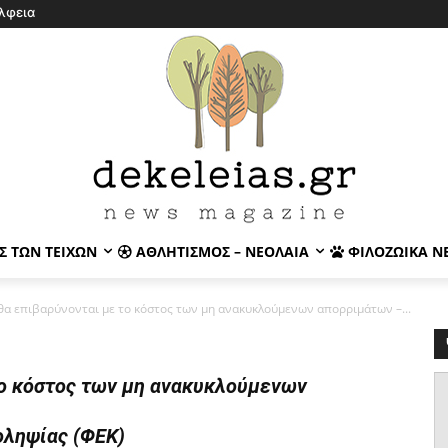
λφεια
Σ ΤΩΝ ΤΕΙΧΏΝ
ΑΘΛΗΤΙΣΜΌΣ – ΝΕΟΛΑΊΑ
ΦΙΛΟΖΩΙΚΆ Ν
 θα επιβαρύνονται με το κόστος των μη ανακυκλούμενων απορριμάτων –...
το κόστος των μη ανακυκλούμενων
οληψίας (ΦΕΚ)