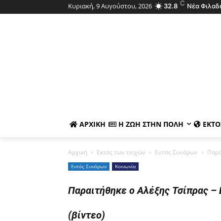
C
Κυριακή, 9 Αυγούστου, 2026
32.8
Νέα Φιλαδ
ΑΡΧΙΚΉ
Η ΖΩΉ ΣΤΗΝ ΠΌΛΗ
ΕΚΤΌ
Αρχική
Εκτός των τειχών
Εντός Συνόρων
Παρα
Εντός Συνόρων
Κοινωνία
Παραιτήθηκε ο Αλέξης Τσίπρας –
(βίντεο)