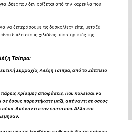
 για ιδέες που δεν ορίζεται από την καρέκλα που
για να ξεπεράσουμε τις δυσκολίες» είπε, μεταξύ
 είναι δίπλα στους χιλιάδες υποστηρικτές της
λέξη Τσίπρα:
υτική Συμμαχία, Αλέξη Τσίπρα, από το Ζάππειο
α πάρεις κρίσιμες αποφάσεις. Που καλείσαι να
ι σε όσους πορευτήκατε μαζί, απέναντι σε όσους
 σένα. Απέναντι στον εαυτό σου. Αλλά και
λέμησαν.
ις να μην τις λαμβάνω εν θερμώ. Να τις παίρνω