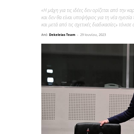
«Η μάχη για τις ιδέες δεν ορίζεται από την κ
και δεν θα είναι υποψήφιος για τη νέα ηγεσία
και μετά από τις σχετικές διαδικασίες» τόνισε
Από
Dekeleias Team
-
29 Ιουνίου, 2023