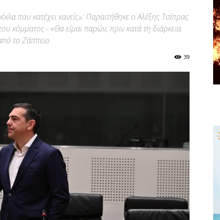
αρέκλα που κατέχει κανείς»: Παραιτήθηκε ο Αλέξης Τσίπρας
 του κόμματος - «Θα είμαι παρών, πριν κατά τη διάρκεια
 από το Ζάππειο
39