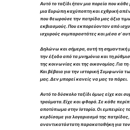
Αυτό το ταξίδι ήταν μια πορεία που κάθ
μια Ευρώπη καχύποπτη και εχθρική απέν
που θεωρούσε την πατρίδα μας άξια τιμ
εκβιασμούς. Που εκπορεύονταν από ισχυ
ισχυρούς συμπαραστάτες και μέσα σ’ αυτ
Δηλώνω και σήμερα, αυτή τη σημαντική μ
την έξοδο από τα μνημόνια και τη ρύθμι
της κοινωνίας και της οικονομίας. Για 
Και βέβαια για την ιστορική Συμφωνία τω
μας. Δεν μπορεί κανείς να μας το πάρει.
Αυτό το δύσκολο ταξίδι όμως είχε και συ
τραύματα. Είχε και φθορά. Σε κάθε περί
αποτύπωμα στην Ιστορία. Οι εμπειρίες του
κερδίσαμε για λογαριασμό της πατρίδας,
αναντικατάστατη παρακαταθήκη για τον ν